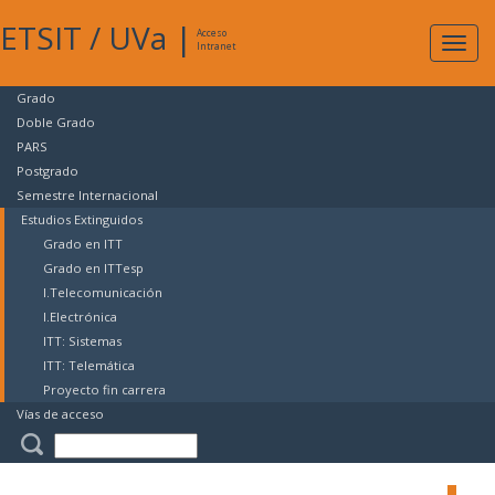
ETSIT
/
UVa
|
Acceso
Expan
Intranet
naveg
Grado
Doble Grado
PARS
Postgrado
Semestre Internacional
Estudios Extinguidos
Grado en ITT
Grado en ITTesp
I.Telecomunicación
I.Electrónica
ITT: Sistemas
ITT: Telemática
Proyecto fin carrera
Vías de acceso