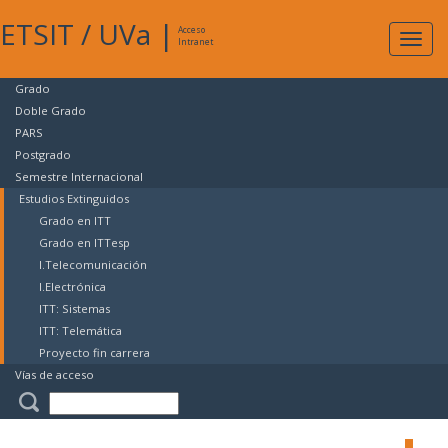
ETSIT
/
UVa
|
Acceso
Expan
Intranet
naveg
Grado
Doble Grado
PARS
Postgrado
Semestre Internacional
Estudios Extinguidos
Grado en ITT
Grado en ITTesp
I.Telecomunicación
I.Electrónica
ITT: Sistemas
ITT: Telemática
Proyecto fin carrera
Vías de acceso