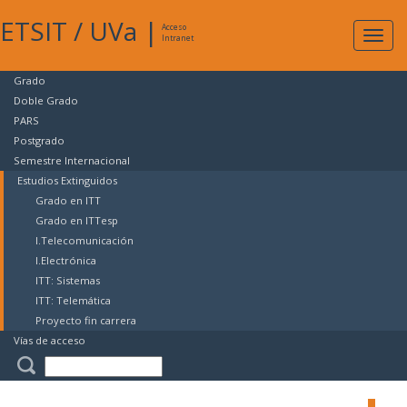
ETSIT
/
UVa
|
Acceso
Expan
Intranet
naveg
Grado
Doble Grado
PARS
Postgrado
Semestre Internacional
Estudios Extinguidos
Grado en ITT
Grado en ITTesp
I.Telecomunicación
I.Electrónica
ITT: Sistemas
ITT: Telemática
Proyecto fin carrera
Vías de acceso