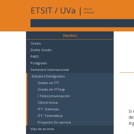
ETSIT
/
UVa
|
Acceso
Intranet
Estudios
Grado
Doble Grado
PARS
Postgrado
Semestre Internacional
Estudios Extinguidos
Grado en ITT
Grado en ITTesp
I.Telecomunicación
I.Electrónica
ITT: Sistemas
Si
ITT: Telemática
de
Proyecto fin carrera
In
Vías de acceso