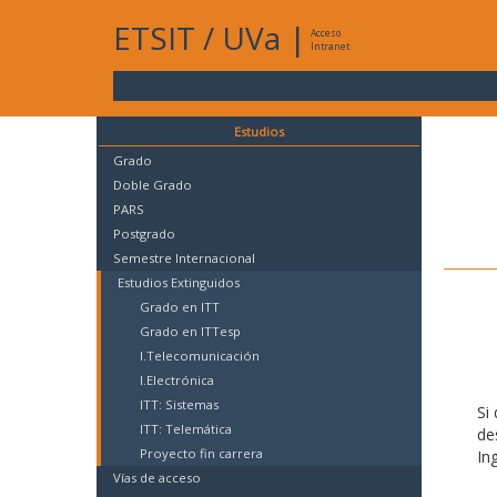
ETSIT
/
UVa
|
Acceso
Intranet
Estudios
Grado
Doble Grado
PARS
Postgrado
Semestre Internacional
Estudios Extinguidos
Grado en ITT
Grado en ITTesp
I.Telecomunicación
I.Electrónica
ITT: Sistemas
Si
ITT: Telemática
de
Proyecto fin carrera
In
Vías de acceso