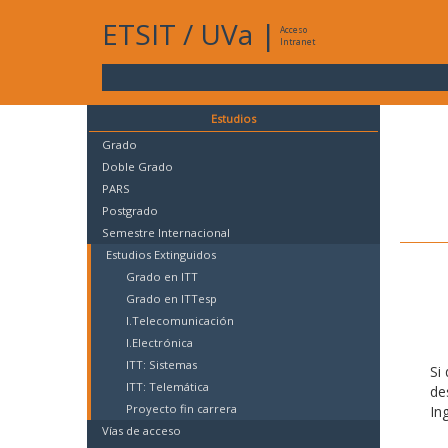
ETSIT
/
UVa
|
Acceso
Intranet
Estudios
Grado
Doble Grado
PARS
Postgrado
Semestre Internacional
Estudios Extinguidos
Grado en ITT
Grado en ITTesp
I.Telecomunicación
I.Electrónica
ITT: Sistemas
Si
ITT: Telemática
de
Proyecto fin carrera
In
Vías de acceso