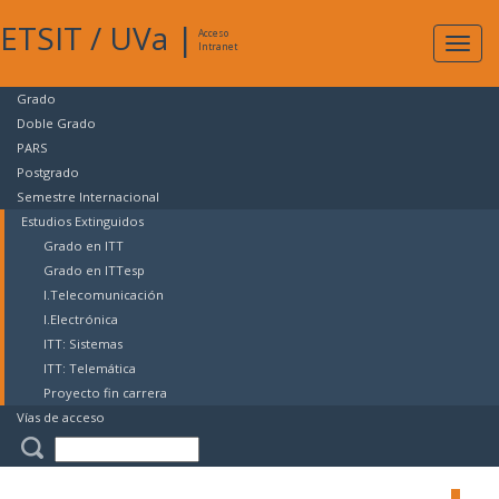
ETSIT
/
UVa
|
Acceso
Expan
Intranet
naveg
Grado
Doble Grado
PARS
Postgrado
Semestre Internacional
Estudios Extinguidos
Grado en ITT
Grado en ITTesp
I.Telecomunicación
I.Electrónica
ITT: Sistemas
ITT: Telemática
Proyecto fin carrera
Vías de acceso