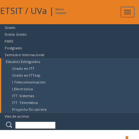
ETSIT
/
UVa
|
Acceso
Expan
Intranet
naveg
Grado
Doble Grado
PARS
Postgrado
Semestre Internacional
Estudios Extinguidos
Grado en ITT
Grado en ITTesp
I.Telecomunicación
I.Electrónica
ITT: Sistemas
ITT: Telemática
Proyecto fin carrera
Vías de acceso