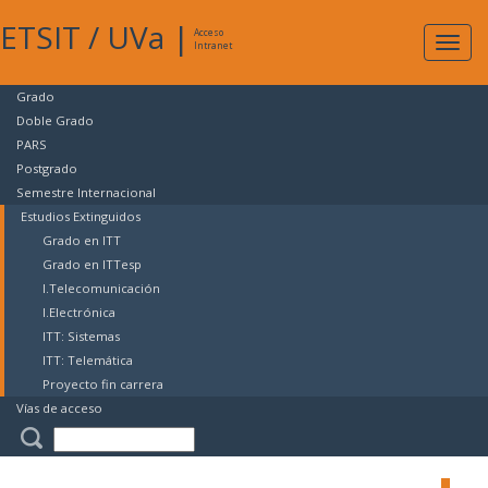
ETSIT
/
UVa
|
Acceso
Expan
Intranet
naveg
Grado
Doble Grado
PARS
Postgrado
Semestre Internacional
Estudios Extinguidos
Grado en ITT
Grado en ITTesp
I.Telecomunicación
I.Electrónica
ITT: Sistemas
ITT: Telemática
Proyecto fin carrera
Vías de acceso