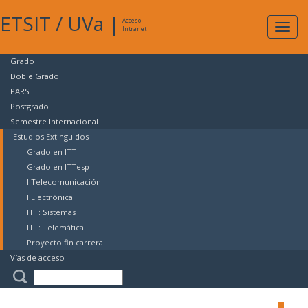
ETSIT
/
UVa
|
Acceso
Expan
Intranet
naveg
Grado
Doble Grado
PARS
Postgrado
Semestre Internacional
Estudios Extinguidos
Grado en ITT
Grado en ITTesp
I.Telecomunicación
I.Electrónica
ITT: Sistemas
ITT: Telemática
Proyecto fin carrera
Vías de acceso