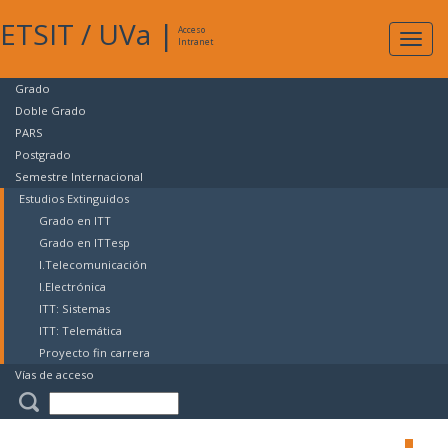
ETSIT
/
UVa
|
Acceso
Expan
Intranet
naveg
Grado
Doble Grado
PARS
Postgrado
Semestre Internacional
Estudios Extinguidos
Grado en ITT
Grado en ITTesp
I.Telecomunicación
I.Electrónica
ITT: Sistemas
ITT: Telemática
Proyecto fin carrera
Vías de acceso