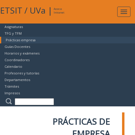
ETSIT
/
UVa
|
Acceso
Expan
Intranet
naveg
Asignaturas
TFG y TFM
Prácticas empresa
Guías Docentes
Horarios y exámenes
Coordinadores
Calendario
Profesores y tutorías
Departamentos
Trámites
Impresos
PRÁCTICAS DE
EMPRESA