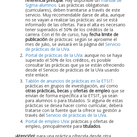
referencia principal
. Hay disponible un
manual de
Sigma-alumnos
. Las prácticas obligatorias
(curriculares), deben tramitarse a través de este
servicio. Muy recomendable darse de alta, aunque
no se vayan a realizar las prácticas: así se está
informado de las ofertas. Para el alta es necesario
tener superados el 50% de los créditos de la
carrera. Con el fin de curso, hay
fecha limite de
publicación
de prácticas: según se aproxime el
mes de julio, se avisará en la página del
Servicio
de prácticas de la UVa
.
Portal de prácticas de la UVa
: aunque no se haya
superado el 50% de los créditos, es posible
consultar las prácticas que ya se están ofreciendo
desde el Servicio de prácticas de la UVa usando
este enlace.
Tablón de anuncios de prácticas en la ETSIT
:
prácticas en grupos de investigación, así como
otras prácticas, becas
y
ofertas de empleo
que se
envían de forma específica a la ETSIT, ya sean
para alumnos o para titulados. Si alguna de estas
prácticas se desea hacer como curricular, deberá
tratarse con la fuente que la ofrece su gestión a
través del
Servicio de prácticas de la UVa
.
Portal de empleo UVa
: prácticas y ofertas de
empleo, principalmente para
titulados
.
¡Atención!:
para una práctica ofrecida desde otra