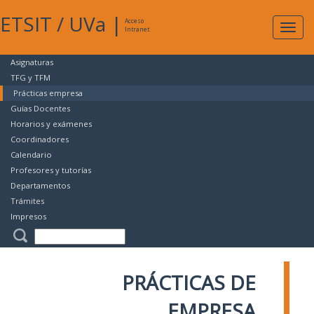
ETSIT
/
UVa
|
Acceso
Expan
Intranet
naveg
Asignaturas
TFG y TFM
Prácticas empresa
Guías Docentes
Horarios y exámenes
Coordinadores
Calendario
Profesores y tutorías
Departamentos
Trámites
Impresos
PRÁCTICAS DE
EMPRESA