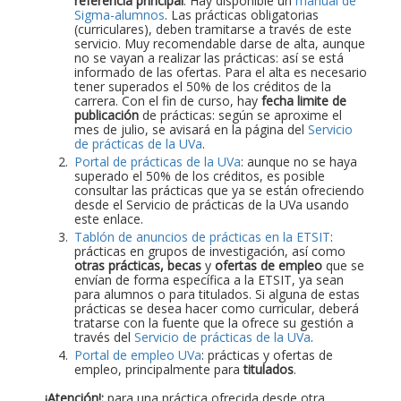
referencia principal
. Hay disponible un
manual de
Sigma-alumnos
. Las prácticas obligatorias
(curriculares), deben tramitarse a través de este
servicio. Muy recomendable darse de alta, aunque
no se vayan a realizar las prácticas: así se está
informado de las ofertas. Para el alta es necesario
tener superados el 50% de los créditos de la
carrera. Con el fin de curso, hay
fecha limite de
publicación
de prácticas: según se aproxime el
mes de julio, se avisará en la página del
Servicio
de prácticas de la UVa
.
Portal de prácticas de la UVa
: aunque no se haya
superado el 50% de los créditos, es posible
consultar las prácticas que ya se están ofreciendo
desde el Servicio de prácticas de la UVa usando
este enlace.
Tablón de anuncios de prácticas en la ETSIT
:
prácticas en grupos de investigación, así como
otras prácticas, becas
y
ofertas de empleo
que se
envían de forma específica a la ETSIT, ya sean
para alumnos o para titulados. Si alguna de estas
prácticas se desea hacer como curricular, deberá
tratarse con la fuente que la ofrece su gestión a
través del
Servicio de prácticas de la UVa
.
Portal de empleo UVa
: prácticas y ofertas de
empleo, principalmente para
titulados
.
¡Atención!:
para una práctica ofrecida desde otra