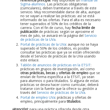
referencia principal
. Hay disponible un
manual de
Sigma-alumnos
. Las prácticas obligatorias
(curriculares), deben tramitarse a través de este
servicio. Muy recomendable darse de alta, aunque
no se vayan a realizar las prácticas: así se está
informado de las ofertas. Para el alta es necesario
tener superados el 50% de los créditos de la
carrera. Con el fin de curso, hay
fecha limite de
publicación
de prácticas: según se aproxime el
mes de julio, se avisará en la página del
Servicio
de prácticas de la UVa
.
Portal de prácticas de la UVa
: aunque no se haya
superado el 50% de los créditos, es posible
consultar las prácticas que ya se están ofreciendo
desde el Servicio de prácticas de la UVa usando
este enlace.
Tablón de anuncios de prácticas en la ETSIT
:
prácticas en grupos de investigación, así como
otras prácticas, becas
y
ofertas de empleo
que se
envían de forma específica a la ETSIT, ya sean
para alumnos o para titulados. Si alguna de estas
prácticas se desea hacer como curricular, deberá
tratarse con la fuente que la ofrece su gestión a
través del
Servicio de prácticas de la UVa
.
Portal de empleo UVa
: prácticas y ofertas de
empleo, principalmente para
titulados
.
¡Atención!:
para una práctica ofrecida desde otra