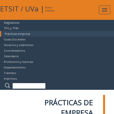
ETSIT
/
UVa
|
Acceso
Expan
Intranet
naveg
Asignaturas
TFG y TFM
Prácticas empresa
Guías Docentes
Horarios y exámenes
Coordinadores
Calendario
Profesores y tutorías
Departamentos
Trámites
Impresos
PRÁCTICAS DE
EMPRESA