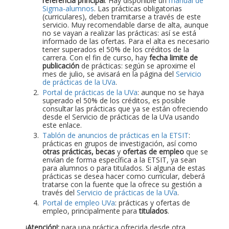
referencia principal
. Hay disponible un
manual de
Sigma-alumnos
. Las prácticas obligatorias
(curriculares), deben tramitarse a través de este
servicio. Muy recomendable darse de alta, aunque
no se vayan a realizar las prácticas: así se está
informado de las ofertas. Para el alta es necesario
tener superados el 50% de los créditos de la
carrera. Con el fin de curso, hay
fecha limite de
publicación
de prácticas: según se aproxime el
mes de julio, se avisará en la página del
Servicio
de prácticas de la UVa
.
Portal de prácticas de la UVa
: aunque no se haya
superado el 50% de los créditos, es posible
consultar las prácticas que ya se están ofreciendo
desde el Servicio de prácticas de la UVa usando
este enlace.
Tablón de anuncios de prácticas en la ETSIT
:
prácticas en grupos de investigación, así como
otras prácticas, becas
y
ofertas de empleo
que se
envían de forma específica a la ETSIT, ya sean
para alumnos o para titulados. Si alguna de estas
prácticas se desea hacer como curricular, deberá
tratarse con la fuente que la ofrece su gestión a
través del
Servicio de prácticas de la UVa
.
Portal de empleo UVa
: prácticas y ofertas de
empleo, principalmente para
titulados
.
¡Atención!:
para una práctica ofrecida desde otra