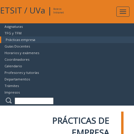
ETSIT
/
UVa
|
Acceso
Expan
Intranet
naveg
Asignaturas
TFG y TFM
Prácticas empresa
Guías Docentes
Horarios y exámenes
Coordinadores
Calendario
Profesores y tutorías
Departamentos
Trámites
Impresos
PRÁCTICAS DE
EMPRESA