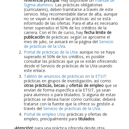
referencia principal
. Hay disponible un
manual de
Sigma-alumnos
. Las prácticas obligatorias
(curriculares), deben tramitarse a través de este
servicio. Muy recomendable darse de alta, aunque
no se vayan a realizar las prácticas: así se está
informado de las ofertas. Para el alta es necesario
tener superados el 50% de los créditos de la
carrera. Con el fin de curso, hay
fecha limite de
publicación
de prácticas: según se aproxime el
mes de julio, se avisará en la página del
Servicio
de prácticas de la UVa
.
Portal de prácticas de la UVa
: aunque no se haya
superado el 50% de los créditos, es posible
consultar las prácticas que ya se están ofreciendo
desde el Servicio de prácticas de la UVa usando
este enlace.
Tablón de anuncios de prácticas en la ETSIT
:
prácticas en grupos de investigación, así como
otras prácticas, becas
y
ofertas de empleo
que se
envían de forma específica a la ETSIT, ya sean
para alumnos o para titulados. Si alguna de estas
prácticas se desea hacer como curricular, deberá
tratarse con la fuente que la ofrece su gestión a
través del
Servicio de prácticas de la UVa
.
Portal de empleo UVa
: prácticas y ofertas de
empleo, principalmente para
titulados
.
¡Atención!:
para una práctica ofrecida desde otra