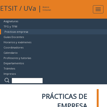
ETSIT
/
UVa
|
Acceso
Expan
Intranet
naveg
Asignaturas
TFG y TFM
Prácticas empresa
Guías Docentes
Horarios y exámenes
Coordinadores
Calendario
Profesores y tutorías
Departamentos
Trámites
Impresos
PRÁCTICAS DE
EMPRESA