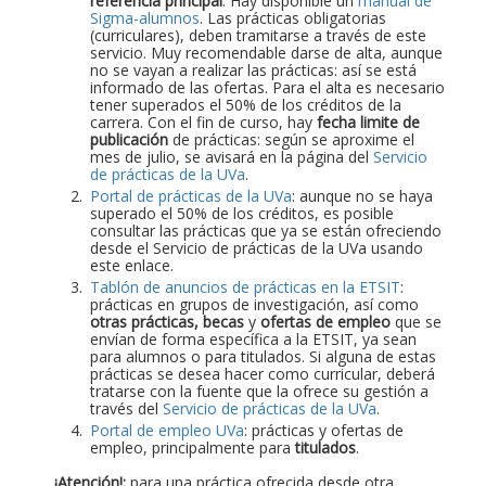
referencia principal
. Hay disponible un
manual de
Sigma-alumnos
. Las prácticas obligatorias
(curriculares), deben tramitarse a través de este
servicio. Muy recomendable darse de alta, aunque
no se vayan a realizar las prácticas: así se está
informado de las ofertas. Para el alta es necesario
tener superados el 50% de los créditos de la
carrera. Con el fin de curso, hay
fecha limite de
publicación
de prácticas: según se aproxime el
mes de julio, se avisará en la página del
Servicio
de prácticas de la UVa
.
Portal de prácticas de la UVa
: aunque no se haya
superado el 50% de los créditos, es posible
consultar las prácticas que ya se están ofreciendo
desde el Servicio de prácticas de la UVa usando
este enlace.
Tablón de anuncios de prácticas en la ETSIT
:
prácticas en grupos de investigación, así como
otras prácticas, becas
y
ofertas de empleo
que se
envían de forma específica a la ETSIT, ya sean
para alumnos o para titulados. Si alguna de estas
prácticas se desea hacer como curricular, deberá
tratarse con la fuente que la ofrece su gestión a
través del
Servicio de prácticas de la UVa
.
Portal de empleo UVa
: prácticas y ofertas de
empleo, principalmente para
titulados
.
¡Atención!:
para una práctica ofrecida desde otra