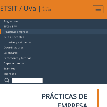
ETSIT
/
UVa
|
Acceso
Expan
Intranet
naveg
Asignaturas
TFG y TFM
Prácticas empresa
Guías Docentes
Horarios y exámenes
Coordinadores
Calendario
Profesores y tutorías
Departamentos
Trámites
Impresos
PRÁCTICAS DE
EMPRESA