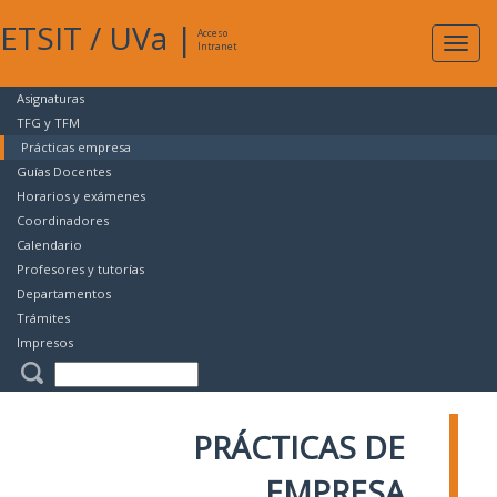
ETSIT
/
UVa
|
Acceso
Expan
Intranet
naveg
Asignaturas
TFG y TFM
Prácticas empresa
Guías Docentes
Horarios y exámenes
Coordinadores
Calendario
Profesores y tutorías
Departamentos
Trámites
Impresos
PRÁCTICAS DE
EMPRESA