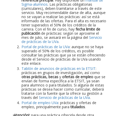
referencia principal
. Hay disponible un
manual de
Sigma-alumnos
. Las prácticas obligatorias
(curriculares), deben tramitarse a través de este
servicio. Muy recomendable darse de alta, aunque
no se vayan a realizar las prácticas: así se está
informado de las ofertas. Para el alta es necesario
tener superados el 50% de los créditos de la
carrera. Con el fin de curso, hay
fecha limite de
publicación
de prácticas: según se aproxime el
mes de julio, se avisará en la página del
Servicio
de prácticas de la UVa
.
Portal de prácticas de la UVa
: aunque no se haya
superado el 50% de los créditos, es posible
consultar las prácticas que ya se están ofreciendo
desde el Servicio de prácticas de la UVa usando
este enlace.
Tablón de anuncios de prácticas en la ETSIT
:
prácticas en grupos de investigación, así como
otras prácticas, becas
y
ofertas de empleo
que se
envían de forma específica a la ETSIT, ya sean
para alumnos o para titulados. Si alguna de estas
prácticas se desea hacer como curricular, deberá
tratarse con la fuente que la ofrece su gestión a
través del
Servicio de prácticas de la UVa
.
Portal de empleo UVa
: prácticas y ofertas de
empleo, principalmente para
titulados
.
¡Atención!:
para una práctica ofrecida desde otra