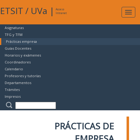
ETSIT
/
UVa
|
Acceso
Expan
Intranet
naveg
Asignaturas
TFG y TFM
Prácticas empresa
Guías Docentes
Horarios y exámenes
Coordinadores
Calendario
Profesores y tutorías
Departamentos
Trámites
Impresos
PRÁCTICAS DE
EMPRESA