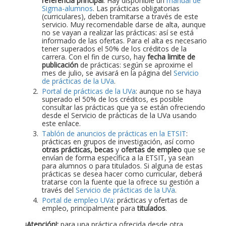
referencia principal
. Hay disponible un
manual de
Sigma-alumnos
. Las prácticas obligatorias
(curriculares), deben tramitarse a través de este
servicio. Muy recomendable darse de alta, aunque
no se vayan a realizar las prácticas: así se está
informado de las ofertas. Para el alta es necesario
tener superados el 50% de los créditos de la
carrera. Con el fin de curso, hay
fecha limite de
publicación
de prácticas: según se aproxime el
mes de julio, se avisará en la página del
Servicio
de prácticas de la UVa
.
Portal de prácticas de la UVa
: aunque no se haya
superado el 50% de los créditos, es posible
consultar las prácticas que ya se están ofreciendo
desde el Servicio de prácticas de la UVa usando
este enlace.
Tablón de anuncios de prácticas en la ETSIT
:
prácticas en grupos de investigación, así como
otras prácticas, becas
y
ofertas de empleo
que se
envían de forma específica a la ETSIT, ya sean
para alumnos o para titulados. Si alguna de estas
prácticas se desea hacer como curricular, deberá
tratarse con la fuente que la ofrece su gestión a
través del
Servicio de prácticas de la UVa
.
Portal de empleo UVa
: prácticas y ofertas de
empleo, principalmente para
titulados
.
¡Atención!:
para una práctica ofrecida desde otra