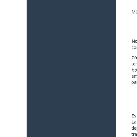
Má
No
co
Có
te
ho
em
pa
Es
La
de
tr