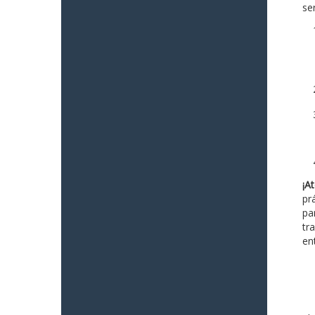
ser
¡At
pr
pa
tr
en