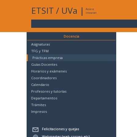
ETSIT
/
UVa
|
Acceso
Intranet
Docencia
Asignaturas
TFG y TFM
Prácticas empresa
Guías Docentes
Horarios y exámenes
Coordinadores
Calendario
Profesores y tutorías
Departamentos
Trámites
Impresos
Felicitaciones y quejas
Webmaster (web,correo,etc)