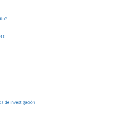
ito?
res
os de investigación