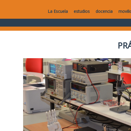
La Escuela
estudios
docencia
movili
PR