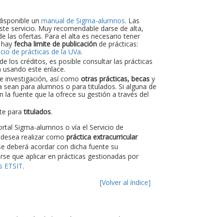
disponible un
manual de Sigma-alumnos
. Las
 este servicio. Muy recomendable darse de alta,
e las ofertas. Para el alta es necesario tener
, hay
fecha limite de publicación
de prácticas:
icio de prácticas de la UVa
.
 los créditos, es posible consultar las prácticas
a usando este enlace.
de investigación, así como
otras prácticas, becas
y
a sean para alumnos o para titulados. Si alguna de
 la fuente que la ofrece su gestión a través del
nte para
titulados
.
rtal Sigma-alumnos o vía el Servicio de
 desea realizar como
práctica extracurricular
e deberá acordar con dicha fuente su
rse que aplicar en prácticas gestionadas por
as ETSIT
.
[Volver al índice]