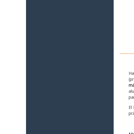
Ha
(p
má
al
pa
El
pr