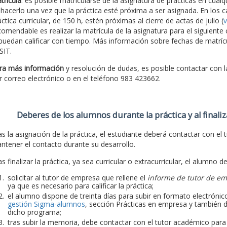
trícula
: es posible matricularse de la asignatura de prácticas en cu
 hacerlo una vez que la práctica esté próxima a ser asignada. En los c
ctica curricular, de 150 h, estén próximas al cierre de actas de julio (
v
comendable es realizar la matrícula de la asignatura para el siguiente
 puedan calificar con tiempo. Más información sobre fechas de matríc
SIT.
ra más información
y resolución de dudas, es posible contactar con 
r correo electrónico o en el teléfono 983 423662.
Deberes de los alumnos durante la práctica y al finaliz
as la asignación de la práctica, el estudiante deberá contactar con el t
ntener el contacto durante su desarrollo.
s finalizar la práctica, ya sea curricular o extracurricular, el alumno d
solicitar al tutor de empresa que rellene el
informe de tutor de e
ya que es necesario para calificar la práctica;
el alumno dispone de treinta días para subir en formato electrónico
gestión Sigma-alumnos
, sección Prácticas en empresa y también d
dicho programa;
tras subir la memoria, debe contactar con el tutor académico para qu