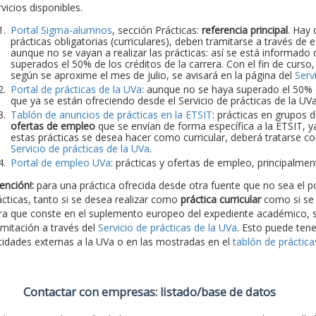
vicios disponibles.
Portal Sigma-alumnos
, sección Prácticas:
referencia principal
. Hay 
prácticas obligatorias (curriculares), deben tramitarse a través de
aunque no se vayan a realizar las prácticas: así se está informado d
superados el 50% de los créditos de la carrera. Con el fin de curso
según se aproxime el mes de julio, se avisará en la página del
Serv
Portal de prácticas de la UVa
: aunque no se haya superado el 50% de
que ya se están ofreciendo desde el Servicio de prácticas de la UV
Tablón de anuncios de prácticas en la ETSIT
: prácticas en grupos 
ofertas de empleo
que se envían de forma específica a la ETSIT, y
estas prácticas se desea hacer como curricular, deberá tratarse con
Servicio de prácticas de la UVa
.
Portal de empleo UVa
: prácticas y ofertas de empleo, principalme
ención!:
para una práctica ofrecida desde otra fuente que no sea el po
ácticas, tanto si se desea realizar como
práctica curricular
como si se
ra que conste en el suplemento europeo del expediente académico, s
amitación a través del
Servicio de prácticas de la UVa
. Esto puede tene
tidades externas a la UVa o en las mostradas en el
tablón de práctic
Contactar con empresas: listado/base de datos