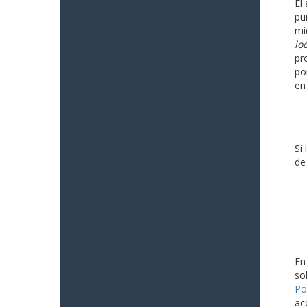
El
pu
mi
lo
pr
po
en
Si
de
En
so
Po
ac