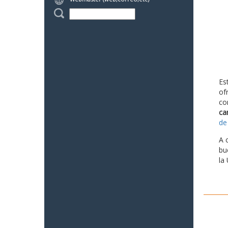
Es
of
co
ca
de
A 
bu
la