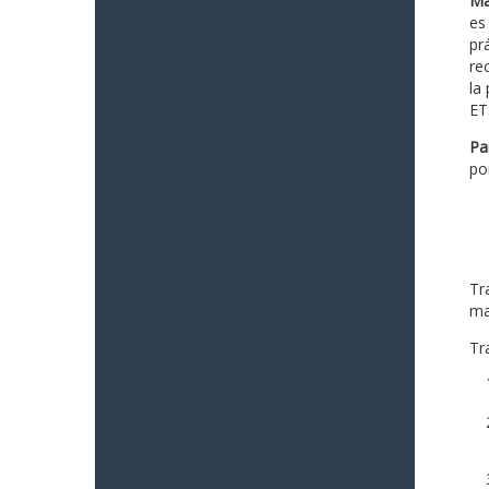
Ma
es
prá
re
la
ET
Pa
po
Tr
ma
Tra