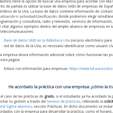
 alumno tiene la opción de buscar una empresa para acordar con ella la
nto de partida es utilizar la base de datos SABI de empresas de España
embros de la UVa. La base de datos contiene información de contacto
calización
o
actividad/clasificación
, donde podremos elegir simultá
ogramación y consultoría, radio y televisión, servicios de información,
r citar algunos ejemplos dentro del amplio abanico de empresas en l
 telecomunicaciones:
Base de datos SABI en la Biblioteca UVa
(recurso electrónico para
red de datos de la UVa, es necesario identificarse como usuario UV
 la empresa desea información adicional sobre cómo funcionan las prác
 esta página:
Enlace con información para empresas:
https://www.tel.uva.es/do
He acordado la práctica con una empresa: ¿cómo la t
 el caso de las prácticas de
grado
, si el estudiante ya ha acordado la
licitar su gestión a través del
Servicio de prácticas
, rellenando la
solic
rtal Sigma-alumnos
, sección Prácticas. En dicho documento se inclui
ordados con la empresa para desarrollar la práctica, como el horario,