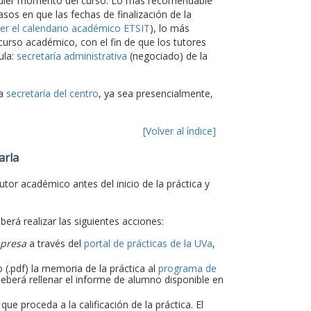
alquier momento del curso. Lo más recomendable
asos en que las fechas de finalización de la
er el calendario académico ETSIT
), lo más
 curso académico, con el fin de que los tutores
ula:
secretaría administrativa
(negociado) de la
la
secretaría del centro
, ya sea presencialmente,
[Volver al índice]
arla
utor académico antes del inicio de la práctica y
eberá realizar las siguientes acciones:
mpresa
a través del
portal de prácticas de la UVa
,
 (.pdf) la memoria de la práctica al
programa de
eberá rellenar el informe de alumno disponible en
e proceda a la calificación de la práctica. El