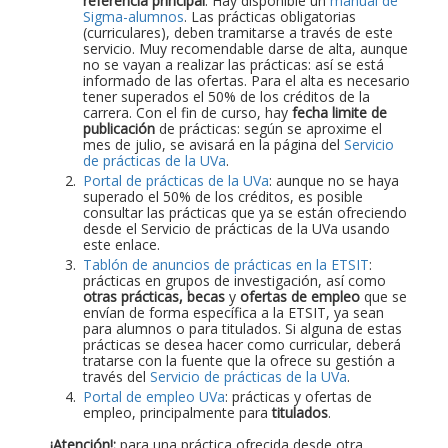
referencia principal
. Hay disponible un
manual de
Sigma-alumnos
. Las prácticas obligatorias
(curriculares), deben tramitarse a través de este
servicio. Muy recomendable darse de alta, aunque
no se vayan a realizar las prácticas: así se está
informado de las ofertas. Para el alta es necesario
tener superados el 50% de los créditos de la
carrera. Con el fin de curso, hay
fecha limite de
publicación
de prácticas: según se aproxime el
mes de julio, se avisará en la página del
Servicio
de prácticas de la UVa
.
Portal de prácticas de la UVa
: aunque no se haya
superado el 50% de los créditos, es posible
consultar las prácticas que ya se están ofreciendo
desde el Servicio de prácticas de la UVa usando
este enlace.
Tablón de anuncios de prácticas en la ETSIT
:
prácticas en grupos de investigación, así como
otras prácticas, becas
y
ofertas de empleo
que se
envían de forma específica a la ETSIT, ya sean
para alumnos o para titulados. Si alguna de estas
prácticas se desea hacer como curricular, deberá
tratarse con la fuente que la ofrece su gestión a
través del
Servicio de prácticas de la UVa
.
Portal de empleo UVa
: prácticas y ofertas de
empleo, principalmente para
titulados
.
¡Atención!:
para una práctica ofrecida desde otra