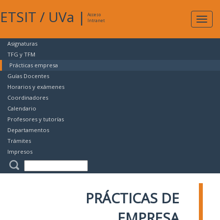
ETSIT
/
UVa
|
Acceso
Expan
Intranet
naveg
Asignaturas
TFG y TFM
Prácticas empresa
Guías Docentes
Horarios y exámenes
Coordinadores
Calendario
Profesores y tutorías
Departamentos
Trámites
Impresos
PRÁCTICAS DE
EMPRESA