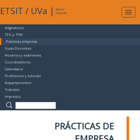
ETSIT
/
UVa
|
Acceso
Expan
Intranet
naveg
Asignaturas
TFG y TFM
Prácticas empresa
Guías Docentes
Horarios y exámenes
Coordinadores
Calendario
Profesores y tutorías
Departamentos
Trámites
Impresos
PRÁCTICAS DE
EMPRESA