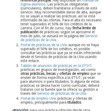
referencia principal
. Hay disponible un
manual de
Sigma-alumnos
. Las prácticas obligatorias
(curriculares), deben tramitarse a través de este
servicio. Muy recomendable darse de alta, aunque
no se vayan a realizar las prácticas: así se está
informado de las ofertas. Para el alta es necesario
tener superados el 50% de los créditos de la
carrera. Con el fin de curso, hay
fecha limite de
publicación
de prácticas: según se aproxime el
mes de julio, se avisará en la página del
Servicio
de prácticas de la UVa
.
Portal de prácticas de la UVa
: aunque no se haya
superado el 50% de los créditos, es posible
consultar las prácticas que ya se están ofreciendo
desde el Servicio de prácticas de la UVa usando
este enlace.
Tablón de anuncios de prácticas en la ETSIT
:
prácticas en grupos de investigación, así como
otras prácticas, becas
y
ofertas de empleo
que se
envían de forma específica a la ETSIT, ya sean
para alumnos o para titulados. Si alguna de estas
prácticas se desea hacer como curricular, deberá
tratarse con la fuente que la ofrece su gestión a
través del
Servicio de prácticas de la UVa
.
Portal de empleo UVa
: prácticas y ofertas de
empleo, principalmente para
titulados
.
¡Atención!:
para una práctica ofrecida desde otra