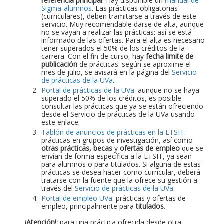
referencia principal
. Hay disponible un
manual de
Sigma-alumnos
. Las prácticas obligatorias
(curriculares), deben tramitarse a través de este
servicio. Muy recomendable darse de alta, aunque
no se vayan a realizar las prácticas: así se está
informado de las ofertas. Para el alta es necesario
tener superados el 50% de los créditos de la
carrera. Con el fin de curso, hay
fecha limite de
publicación
de prácticas: según se aproxime el
mes de julio, se avisará en la página del
Servicio
de prácticas de la UVa
.
Portal de prácticas de la UVa
: aunque no se haya
superado el 50% de los créditos, es posible
consultar las prácticas que ya se están ofreciendo
desde el Servicio de prácticas de la UVa usando
este enlace.
Tablón de anuncios de prácticas en la ETSIT
:
prácticas en grupos de investigación, así como
otras prácticas, becas
y
ofertas de empleo
que se
envían de forma específica a la ETSIT, ya sean
para alumnos o para titulados. Si alguna de estas
prácticas se desea hacer como curricular, deberá
tratarse con la fuente que la ofrece su gestión a
través del
Servicio de prácticas de la UVa
.
Portal de empleo UVa
: prácticas y ofertas de
empleo, principalmente para
titulados
.
¡Atención!:
para una práctica ofrecida desde otra