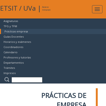
ETSIT
/
UVa
|
Acceso
Expan
Intranet
naveg
Asignaturas
TFG y TFM
Prácticas empresa
Guías Docentes
Horarios y exámenes
Coordinadores
Calendario
Profesores y tutorías
Departamentos
Trámites
Impresos
PRÁCTICAS DE
EMPRESA