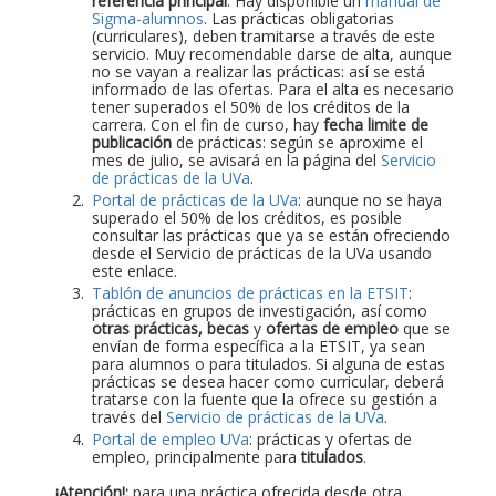
referencia principal
. Hay disponible un
manual de
Sigma-alumnos
. Las prácticas obligatorias
(curriculares), deben tramitarse a través de este
servicio. Muy recomendable darse de alta, aunque
no se vayan a realizar las prácticas: así se está
informado de las ofertas. Para el alta es necesario
tener superados el 50% de los créditos de la
carrera. Con el fin de curso, hay
fecha limite de
publicación
de prácticas: según se aproxime el
mes de julio, se avisará en la página del
Servicio
de prácticas de la UVa
.
Portal de prácticas de la UVa
: aunque no se haya
superado el 50% de los créditos, es posible
consultar las prácticas que ya se están ofreciendo
desde el Servicio de prácticas de la UVa usando
este enlace.
Tablón de anuncios de prácticas en la ETSIT
:
prácticas en grupos de investigación, así como
otras prácticas, becas
y
ofertas de empleo
que se
envían de forma específica a la ETSIT, ya sean
para alumnos o para titulados. Si alguna de estas
prácticas se desea hacer como curricular, deberá
tratarse con la fuente que la ofrece su gestión a
través del
Servicio de prácticas de la UVa
.
Portal de empleo UVa
: prácticas y ofertas de
empleo, principalmente para
titulados
.
¡Atención!:
para una práctica ofrecida desde otra