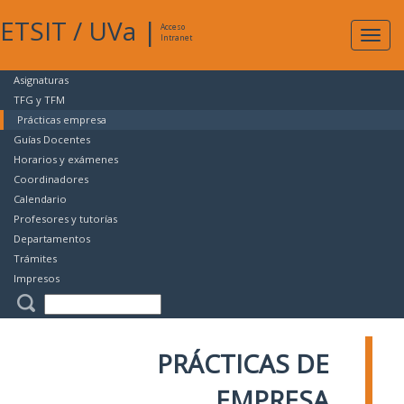
ETSIT
/
UVa
|
Acceso
Expan
Intranet
naveg
Asignaturas
TFG y TFM
Prácticas empresa
Guías Docentes
Horarios y exámenes
Coordinadores
Calendario
Profesores y tutorías
Departamentos
Trámites
Impresos
PRÁCTICAS DE
EMPRESA