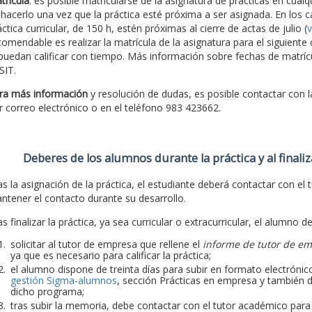
trícula
: es posible matricularse de la asignatura de prácticas en cu
 hacerlo una vez que la práctica esté próxima a ser asignada. En los c
ctica curricular, de 150 h, estén próximas al cierre de actas de julio (
v
comendable es realizar la matrícula de la asignatura para el siguiente
 puedan calificar con tiempo. Más información sobre fechas de matríc
SIT.
ra más información
y resolución de dudas, es posible contactar con 
r correo electrónico o en el teléfono 983 423662.
Deberes de los alumnos durante la práctica y al finaliz
as la asignación de la práctica, el estudiante deberá contactar con el t
ntener el contacto durante su desarrollo.
s finalizar la práctica, ya sea curricular o extracurricular, el alumno d
solicitar al tutor de empresa que rellene el
informe de tutor de e
ya que es necesario para calificar la práctica;
el alumno dispone de treinta días para subir en formato electrónico
gestión Sigma-alumnos
, sección Prácticas en empresa y también d
dicho programa;
tras subir la memoria, debe contactar con el tutor académico para qu