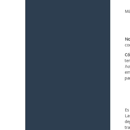
Má
No
co
Có
te
ho
em
pa
Es
La
de
tr