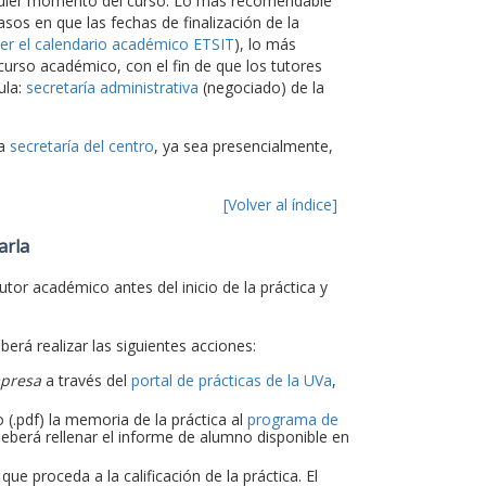
alquier momento del curso. Lo más recomendable
asos en que las fechas de finalización de la
er el calendario académico ETSIT
), lo más
 curso académico, con el fin de que los tutores
ula:
secretaría administrativa
(negociado) de la
la
secretaría del centro
, ya sea presencialmente,
[Volver al índice]
arla
utor académico antes del inicio de la práctica y
eberá realizar las siguientes acciones:
mpresa
a través del
portal de prácticas de la UVa
,
 (.pdf) la memoria de la práctica al
programa de
eberá rellenar el informe de alumno disponible en
e proceda a la calificación de la práctica. El