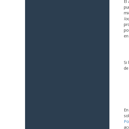
El
pu
mi
lo
pr
po
en
Si
de
En
so
Po
ac