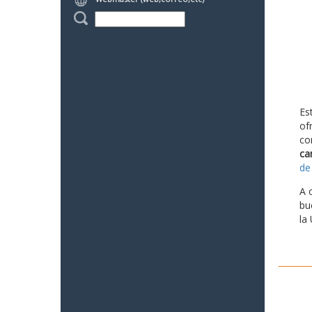
Es
of
co
ca
de
A 
bu
la