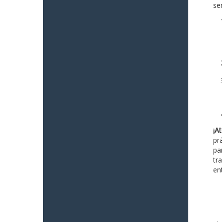
ser
¡At
pr
pa
tr
en