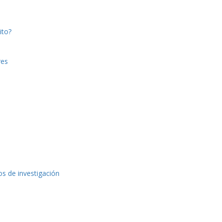
ito?
res
os de investigación