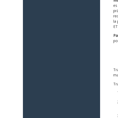
Ma
es
prá
re
la
ET
Pa
po
Tr
ma
Tra