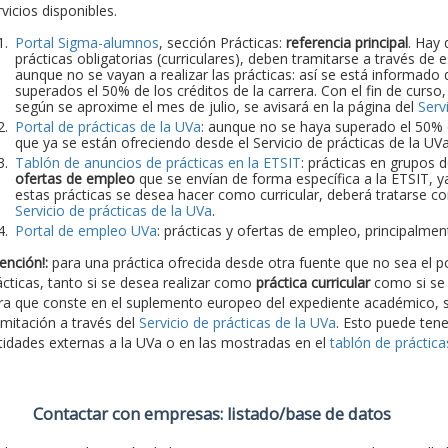
vicios disponibles.
Portal Sigma-alumnos
, sección Prácticas:
referencia principal
. Hay 
prácticas obligatorias (curriculares), deben tramitarse a través de
aunque no se vayan a realizar las prácticas: así se está informado d
superados el 50% de los créditos de la carrera. Con el fin de curso
según se aproxime el mes de julio, se avisará en la página del
Serv
Portal de prácticas de la UVa
: aunque no se haya superado el 50% de
que ya se están ofreciendo desde el Servicio de prácticas de la UV
Tablón de anuncios de prácticas en la ETSIT
: prácticas en grupos 
ofertas de empleo
que se envían de forma específica a la ETSIT, y
estas prácticas se desea hacer como curricular, deberá tratarse con
Servicio de prácticas de la UVa
.
Portal de empleo UVa
: prácticas y ofertas de empleo, principalme
ención!:
para una práctica ofrecida desde otra fuente que no sea el po
ácticas, tanto si se desea realizar como
práctica curricular
como si se
ra que conste en el suplemento europeo del expediente académico, s
amitación a través del
Servicio de prácticas de la UVa
. Esto puede tene
tidades externas a la UVa o en las mostradas en el
tablón de práctic
Contactar con empresas: listado/base de datos