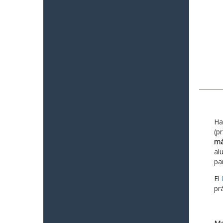
Ha
(p
má
al
pa
El
pr