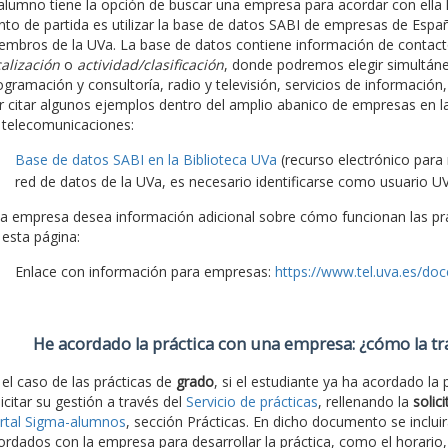
 alumno tiene la opción de buscar una empresa para acordar con ella la
nto de partida es utilizar la base de datos SABI de empresas de España
embros de la UVa. La base de datos contiene información de contacto
calización
o
actividad/clasificación
, donde podremos elegir simultá
ogramación y consultoría, radio y televisión, servicios de información,
r citar algunos ejemplos dentro del amplio abanico de empresas en l
 telecomunicaciones:
Base de datos SABI en la Biblioteca UVa
(recurso electrónico para
red de datos de la UVa, es necesario identificarse como usuario UV
 la empresa desea información adicional sobre cómo funcionan las prác
 esta página:
Enlace con información para empresas:
https://www.tel.uva.es/do
He acordado la práctica con una empresa: ¿cómo la t
 el caso de las prácticas de
grado
, si el estudiante ya ha acordado la
licitar su gestión a través del
Servicio de prácticas
, rellenando la
solic
rtal Sigma-alumnos
, sección Prácticas. En dicho documento se inclui
ordados con la empresa para desarrollar la práctica, como el horario,