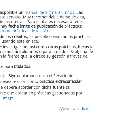
disponible un
manual de Sigma-alumnos
. Las
 este servicio. Muy recomendable darse de alta,
e las ofertas. Para el alta es necesario tener
, hay
fecha limite de publicación
de prácticas:
icio de prácticas de la UVa
.
 los créditos, es posible consultar las prácticas
a usando este enlace.
de investigación, así como
otras prácticas, becas
y
a sean para alumnos o para titulados. Si alguna de
 la fuente que la ofrece su gestión a través del
nte para
titulados
.
rtal Sigma-alumnos o vía el Servicio de
 desea realizar como
práctica extracurricular
e deberá acordar con dicha fuente su
rse que aplicar en prácticas gestionadas por
as ETSIT
.
[Volver al índice]