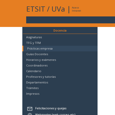
ETSIT
/
UVa
|
Acceso
Intranet
Docencia
Asignaturas
TFG y TFM
Prácticas empresa
Guías Docentes
Horarios y exámenes
Coordinadores
Calendario
Profesores y tutorías
Departamentos
Trámites
Impresos
Felicitaciones y quejas
Webmaster (web,correo,etc)