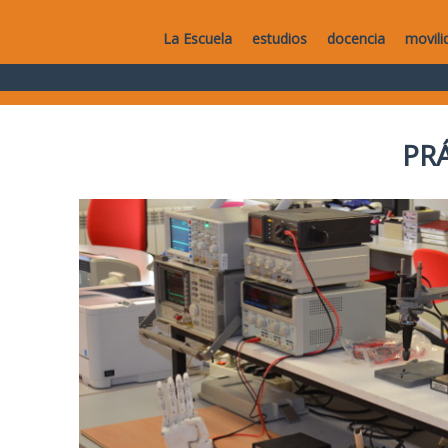
La Escuela
estudios
docencia
movili
PR