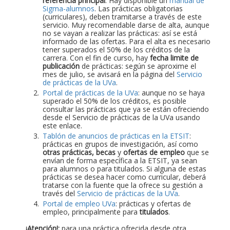
referencia principal
. Hay disponible un
manual de
Sigma-alumnos
. Las prácticas obligatorias
(curriculares), deben tramitarse a través de este
servicio. Muy recomendable darse de alta, aunque
no se vayan a realizar las prácticas: así se está
informado de las ofertas. Para el alta es necesario
tener superados el 50% de los créditos de la
carrera. Con el fin de curso, hay
fecha limite de
publicación
de prácticas: según se aproxime el
mes de julio, se avisará en la página del
Servicio
de prácticas de la UVa
.
Portal de prácticas de la UVa
: aunque no se haya
superado el 50% de los créditos, es posible
consultar las prácticas que ya se están ofreciendo
desde el Servicio de prácticas de la UVa usando
este enlace.
Tablón de anuncios de prácticas en la ETSIT
:
prácticas en grupos de investigación, así como
otras prácticas, becas
y
ofertas de empleo
que se
envían de forma específica a la ETSIT, ya sean
para alumnos o para titulados. Si alguna de estas
prácticas se desea hacer como curricular, deberá
tratarse con la fuente que la ofrece su gestión a
través del
Servicio de prácticas de la UVa
.
Portal de empleo UVa
: prácticas y ofertas de
empleo, principalmente para
titulados
.
¡Atención!:
para una práctica ofrecida desde otra