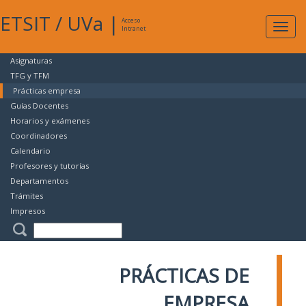
ETSIT
/
UVa
|
Acceso
Expan
Intranet
naveg
Asignaturas
TFG y TFM
Prácticas empresa
Guías Docentes
Horarios y exámenes
Coordinadores
Calendario
Profesores y tutorías
Departamentos
Trámites
Impresos
PRÁCTICAS DE
EMPRESA