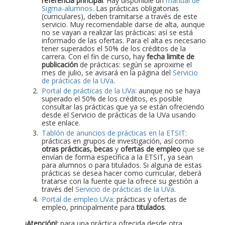
referencia principal
. Hay disponible un
manual de
Sigma-alumnos
. Las prácticas obligatorias
(curriculares), deben tramitarse a través de este
servicio. Muy recomendable darse de alta, aunque
no se vayan a realizar las prácticas: así se está
informado de las ofertas. Para el alta es necesario
tener superados el 50% de los créditos de la
carrera. Con el fin de curso, hay
fecha limite de
publicación
de prácticas: según se aproxime el
mes de julio, se avisará en la página del
Servicio
de prácticas de la UVa
.
Portal de prácticas de la UVa
: aunque no se haya
superado el 50% de los créditos, es posible
consultar las prácticas que ya se están ofreciendo
desde el Servicio de prácticas de la UVa usando
este enlace.
Tablón de anuncios de prácticas en la ETSIT
:
prácticas en grupos de investigación, así como
otras prácticas, becas
y
ofertas de empleo
que se
envían de forma específica a la ETSIT, ya sean
para alumnos o para titulados. Si alguna de estas
prácticas se desea hacer como curricular, deberá
tratarse con la fuente que la ofrece su gestión a
través del
Servicio de prácticas de la UVa
.
Portal de empleo UVa
: prácticas y ofertas de
empleo, principalmente para
titulados
.
¡Atención!:
para una práctica ofrecida desde otra