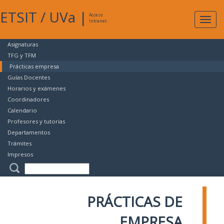
ETSIT
/
UVa
|
Acceso
Expan
Intranet
naveg
Asignaturas
TFG y TFM
Prácticas empresa
Guías Docentes
Horarios y exámenes
Coordinadores
Calendario
Profesores y tutorías
Departamentos
Trámites
Impresos
PRÁCTICAS DE
EMPRESA