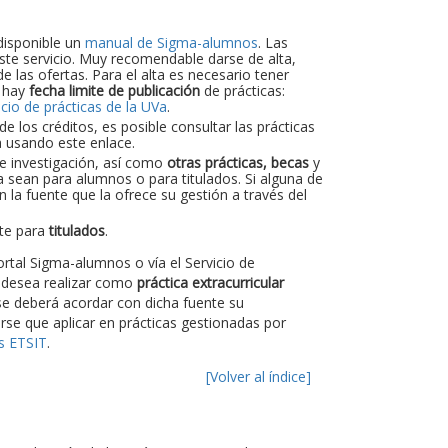
disponible un
manual de Sigma-alumnos
. Las
 este servicio. Muy recomendable darse de alta,
e las ofertas. Para el alta es necesario tener
, hay
fecha limite de publicación
de prácticas:
icio de prácticas de la UVa
.
 los créditos, es posible consultar las prácticas
a usando este enlace.
de investigación, así como
otras prácticas, becas
y
a sean para alumnos o para titulados. Si alguna de
 la fuente que la ofrece su gestión a través del
nte para
titulados
.
rtal Sigma-alumnos o vía el Servicio de
 desea realizar como
práctica extracurricular
e deberá acordar con dicha fuente su
rse que aplicar en prácticas gestionadas por
as ETSIT
.
[Volver al índice]