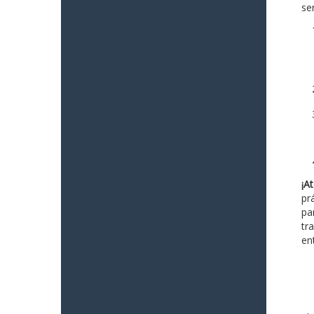
ser
¡At
pr
pa
tr
en