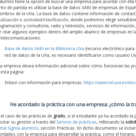
 alumno tiene la opción de buscar una empresa para acordar con ella la
nto de partida es utilizar la base de datos SABI de empresas de España
embros de la UVa. La base de datos contiene información de contacto
calización
o
actividad/clasificación
, donde podremos elegir simultá
ogramación y consultoría, radio y televisión, servicios de información,
r citar algunos ejemplos dentro del amplio abanico de empresas en l
 telecomunicaciones:
Base de datos SABI en la Biblioteca UVa
(recurso electrónico para
red de datos de la UVa, es necesario identificarse como usuario UV
 la empresa desea información adicional sobre cómo funcionan las prác
 esta página:
Enlace con información para empresas:
https://www.tel.uva.es/do
He acordado la práctica con una empresa: ¿cómo la t
 el caso de las prácticas de
grado
, si el estudiante ya ha acordado la
licitar su gestión a través del
Servicio de prácticas
, rellenando la
solic
rtal Sigma-alumnos
, sección Prácticas. En dicho documento se inclui
ordados con la empresa para desarrollar la práctica, como el horario,