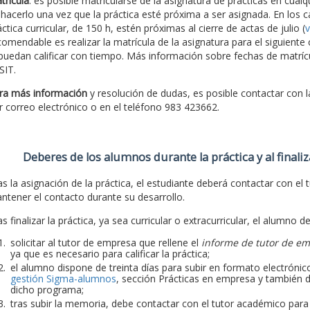
trícula
: es posible matricularse de la asignatura de prácticas en cu
 hacerlo una vez que la práctica esté próxima a ser asignada. En los c
ctica curricular, de 150 h, estén próximas al cierre de actas de julio (
v
comendable es realizar la matrícula de la asignatura para el siguiente
 puedan calificar con tiempo. Más información sobre fechas de matríc
SIT.
ra más información
y resolución de dudas, es posible contactar con 
r correo electrónico o en el teléfono 983 423662.
Deberes de los alumnos durante la práctica y al finaliz
as la asignación de la práctica, el estudiante deberá contactar con el t
ntener el contacto durante su desarrollo.
s finalizar la práctica, ya sea curricular o extracurricular, el alumno d
solicitar al tutor de empresa que rellene el
informe de tutor de e
ya que es necesario para calificar la práctica;
el alumno dispone de treinta días para subir en formato electrónico
gestión Sigma-alumnos
, sección Prácticas en empresa y también d
dicho programa;
tras subir la memoria, debe contactar con el tutor académico para qu