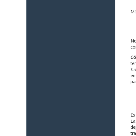
Má
No
co
Có
te
ho
em
pa
Es
La
de
tr