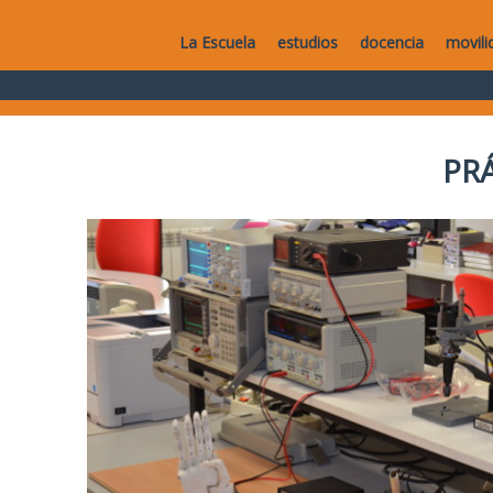
La Escuela
estudios
docencia
movili
PR