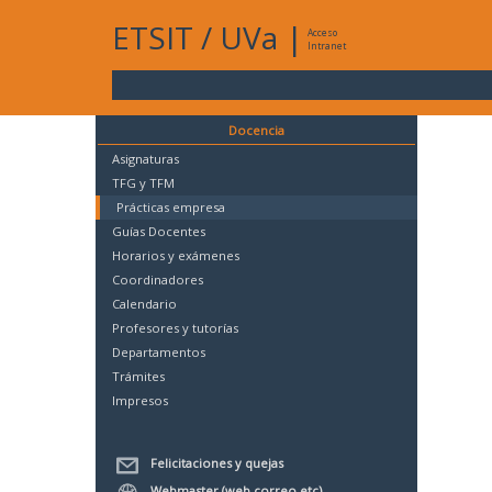
ETSIT
/
UVa
|
Acceso
Intranet
Docencia
Asignaturas
TFG y TFM
Prácticas empresa
Guías Docentes
Horarios y exámenes
Coordinadores
Calendario
Profesores y tutorías
Departamentos
Trámites
Impresos
Felicitaciones y quejas
Webmaster (web,correo,etc)