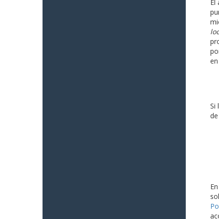
El
pu
mi
lo
pr
po
en
Si
de
En
so
Po
ac