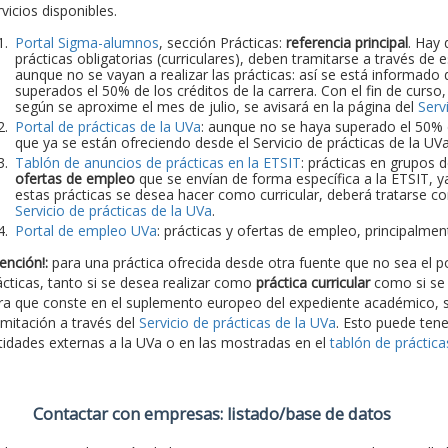
vicios disponibles.
Portal Sigma-alumnos
, sección Prácticas:
referencia principal
. Hay 
prácticas obligatorias (curriculares), deben tramitarse a través de
aunque no se vayan a realizar las prácticas: así se está informado d
superados el 50% de los créditos de la carrera. Con el fin de curso
según se aproxime el mes de julio, se avisará en la página del
Serv
Portal de prácticas de la UVa
: aunque no se haya superado el 50% de
que ya se están ofreciendo desde el Servicio de prácticas de la UV
Tablón de anuncios de prácticas en la ETSIT
: prácticas en grupos 
ofertas de empleo
que se envían de forma específica a la ETSIT, y
estas prácticas se desea hacer como curricular, deberá tratarse con
Servicio de prácticas de la UVa
.
Portal de empleo UVa
: prácticas y ofertas de empleo, principalme
ención!:
para una práctica ofrecida desde otra fuente que no sea el po
ácticas, tanto si se desea realizar como
práctica curricular
como si se
ra que conste en el suplemento europeo del expediente académico, s
amitación a través del
Servicio de prácticas de la UVa
. Esto puede tene
tidades externas a la UVa o en las mostradas en el
tablón de práctic
Contactar con empresas: listado/base de datos