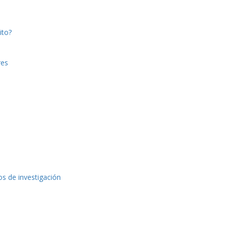
ito?
res
os de investigación