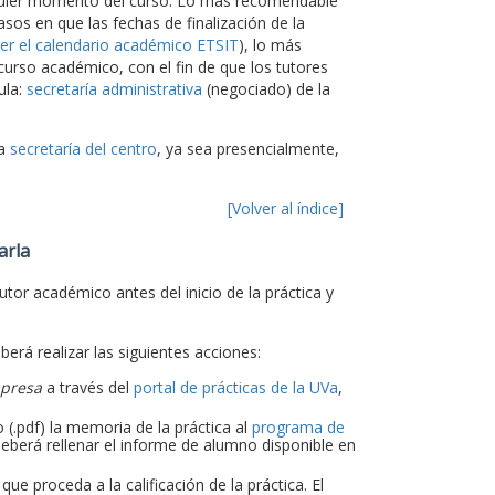
alquier momento del curso. Lo más recomendable
asos en que las fechas de finalización de la
er el calendario académico ETSIT
), lo más
 curso académico, con el fin de que los tutores
ula:
secretaría administrativa
(negociado) de la
la
secretaría del centro
, ya sea presencialmente,
[Volver al índice]
arla
utor académico antes del inicio de la práctica y
eberá realizar las siguientes acciones:
mpresa
a través del
portal de prácticas de la UVa
,
 (.pdf) la memoria de la práctica al
programa de
eberá rellenar el informe de alumno disponible en
e proceda a la calificación de la práctica. El