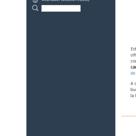
Es
of
co
ca
de
A 
bu
la