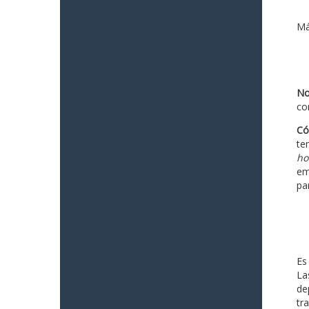
Má
No
co
Có
te
ho
em
pa
Es
La
de
tr