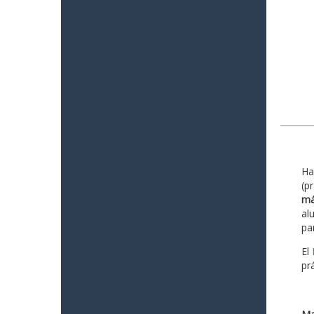
Ha
(p
má
al
pa
El
pr