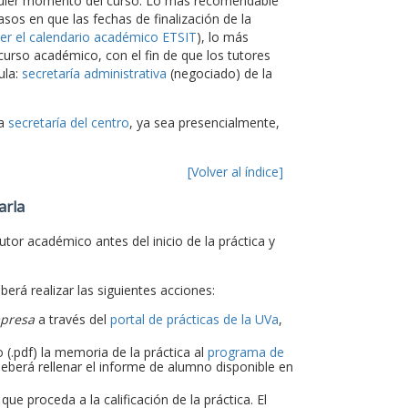
alquier momento del curso. Lo más recomendable
asos en que las fechas de finalización de la
er el calendario académico ETSIT
), lo más
 curso académico, con el fin de que los tutores
ula:
secretaría administrativa
(negociado) de la
la
secretaría del centro
, ya sea presencialmente,
[Volver al índice]
arla
utor académico antes del inicio de la práctica y
eberá realizar las siguientes acciones:
mpresa
a través del
portal de prácticas de la UVa
,
 (.pdf) la memoria de la práctica al
programa de
eberá rellenar el informe de alumno disponible en
e proceda a la calificación de la práctica. El