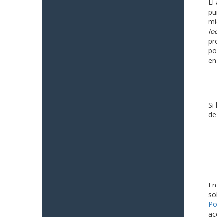
El
pu
mi
lo
pr
po
en
Si
de
En
so
Po
ac