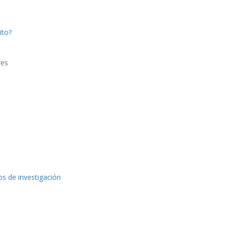
ito?
res
os de investigación