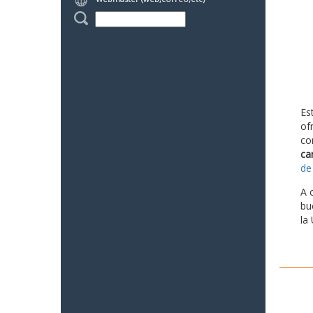
Es
of
co
ca
de
A 
bu
la