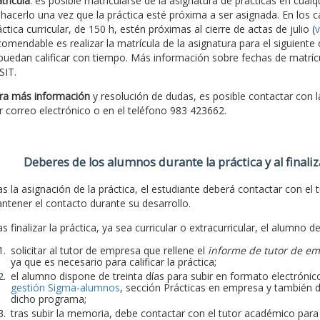
trícula
: es posible matricularse de la asignatura de prácticas en cu
 hacerlo una vez que la práctica esté próxima a ser asignada. En los c
ctica curricular, de 150 h, estén próximas al cierre de actas de julio (
v
comendable es realizar la matrícula de la asignatura para el siguiente
 puedan calificar con tiempo. Más información sobre fechas de matríc
SIT.
ra más información
y resolución de dudas, es posible contactar con 
r correo electrónico o en el teléfono 983 423662.
Deberes de los alumnos durante la práctica y al finaliz
as la asignación de la práctica, el estudiante deberá contactar con el t
ntener el contacto durante su desarrollo.
s finalizar la práctica, ya sea curricular o extracurricular, el alumno d
solicitar al tutor de empresa que rellene el
informe de tutor de e
ya que es necesario para calificar la práctica;
el alumno dispone de treinta días para subir en formato electrónico
gestión Sigma-alumnos
, sección Prácticas en empresa y también d
dicho programa;
tras subir la memoria, debe contactar con el tutor académico para qu