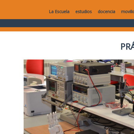
La Escuela
estudios
docencia
movili
PR