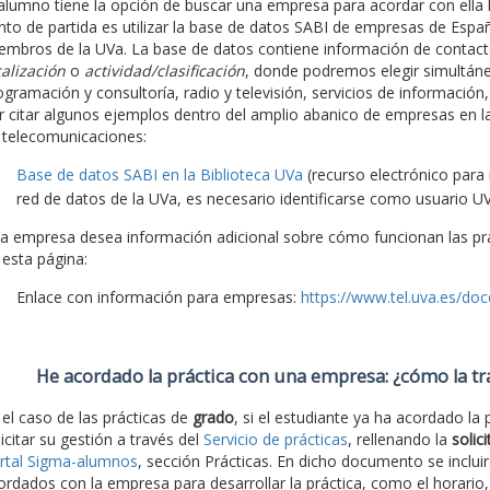
 alumno tiene la opción de buscar una empresa para acordar con ella la
nto de partida es utilizar la base de datos SABI de empresas de España
embros de la UVa. La base de datos contiene información de contacto
calización
o
actividad/clasificación
, donde podremos elegir simultá
ogramación y consultoría, radio y televisión, servicios de información,
r citar algunos ejemplos dentro del amplio abanico de empresas en l
 telecomunicaciones:
Base de datos SABI en la Biblioteca UVa
(recurso electrónico para
red de datos de la UVa, es necesario identificarse como usuario UV
 la empresa desea información adicional sobre cómo funcionan las prác
 esta página:
Enlace con información para empresas:
https://www.tel.uva.es/do
He acordado la práctica con una empresa: ¿cómo la t
 el caso de las prácticas de
grado
, si el estudiante ya ha acordado la
licitar su gestión a través del
Servicio de prácticas
, rellenando la
solic
rtal Sigma-alumnos
, sección Prácticas. En dicho documento se inclui
ordados con la empresa para desarrollar la práctica, como el horario,