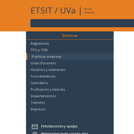
ETSIT
/
UVa
|
Acceso
Intranet
Docencia
Asignaturas
TFG y TFM
Prácticas empresa
Guías Docentes
Horarios y exámenes
Coordinadores
Calendario
Profesores y tutorías
Departamentos
Trámites
Impresos
Felicitaciones y quejas
Webmaster (web,correo,etc)