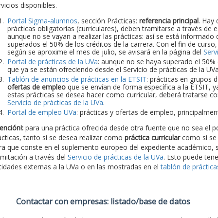
vicios disponibles.
Portal Sigma-alumnos
, sección Prácticas:
referencia principal
. Hay 
prácticas obligatorias (curriculares), deben tramitarse a través de
aunque no se vayan a realizar las prácticas: así se está informado d
superados el 50% de los créditos de la carrera. Con el fin de curso
según se aproxime el mes de julio, se avisará en la página del
Serv
Portal de prácticas de la UVa
: aunque no se haya superado el 50% de
que ya se están ofreciendo desde el Servicio de prácticas de la UV
Tablón de anuncios de prácticas en la ETSIT
: prácticas en grupos 
ofertas de empleo
que se envían de forma específica a la ETSIT, y
estas prácticas se desea hacer como curricular, deberá tratarse con
Servicio de prácticas de la UVa
.
Portal de empleo UVa
: prácticas y ofertas de empleo, principalme
ención!:
para una práctica ofrecida desde otra fuente que no sea el po
ácticas, tanto si se desea realizar como
práctica curricular
como si se
ra que conste en el suplemento europeo del expediente académico, s
amitación a través del
Servicio de prácticas de la UVa
. Esto puede tene
tidades externas a la UVa o en las mostradas en el
tablón de práctic
Contactar con empresas: listado/base de datos