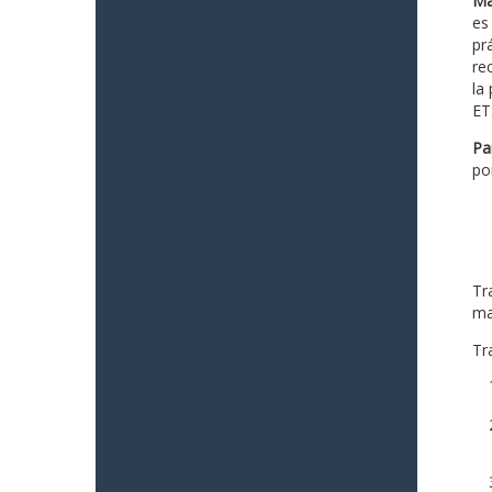
Ma
es
prá
re
la
ET
Pa
po
Tr
ma
Tra