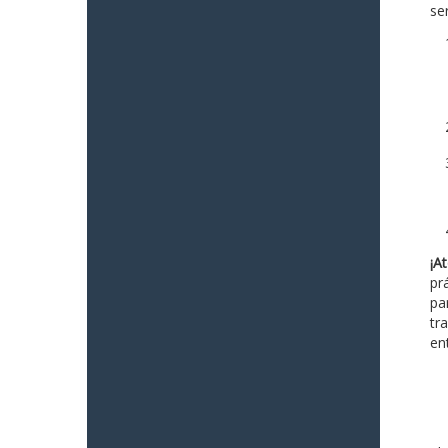
ser
¡At
pr
pa
tr
en