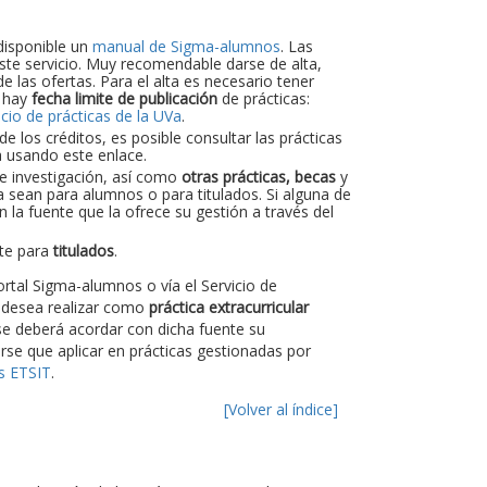
disponible un
manual de Sigma-alumnos
. Las
 este servicio. Muy recomendable darse de alta,
e las ofertas. Para el alta es necesario tener
, hay
fecha limite de publicación
de prácticas:
icio de prácticas de la UVa
.
 los créditos, es posible consultar las prácticas
a usando este enlace.
de investigación, así como
otras prácticas, becas
y
a sean para alumnos o para titulados. Si alguna de
 la fuente que la ofrece su gestión a través del
nte para
titulados
.
rtal Sigma-alumnos o vía el Servicio de
 desea realizar como
práctica extracurricular
e deberá acordar con dicha fuente su
rse que aplicar en prácticas gestionadas por
as ETSIT
.
[Volver al índice]