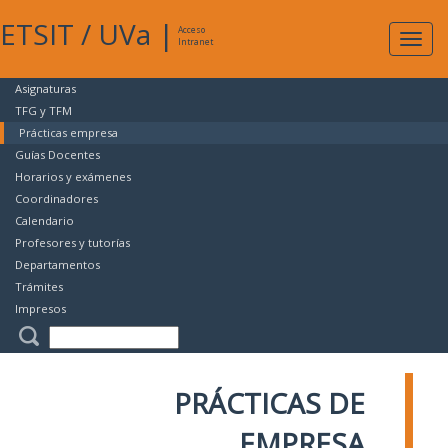
ETSIT
/
UVa
|
Acceso
Expan
Intranet
naveg
Asignaturas
TFG y TFM
Prácticas empresa
Guías Docentes
Horarios y exámenes
Coordinadores
Calendario
Profesores y tutorías
Departamentos
Trámites
Impresos
PRÁCTICAS DE
EMPRESA