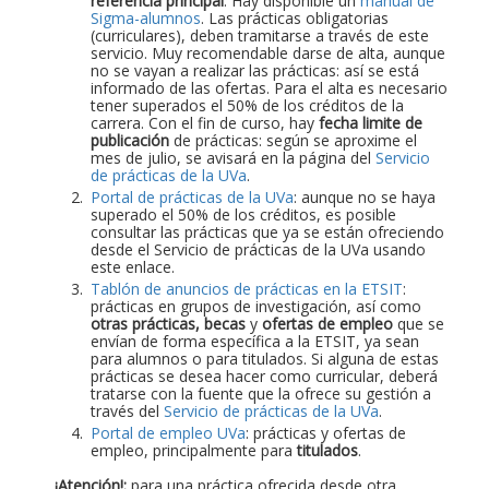
referencia principal
. Hay disponible un
manual de
Sigma-alumnos
. Las prácticas obligatorias
(curriculares), deben tramitarse a través de este
servicio. Muy recomendable darse de alta, aunque
no se vayan a realizar las prácticas: así se está
informado de las ofertas. Para el alta es necesario
tener superados el 50% de los créditos de la
carrera. Con el fin de curso, hay
fecha limite de
publicación
de prácticas: según se aproxime el
mes de julio, se avisará en la página del
Servicio
de prácticas de la UVa
.
Portal de prácticas de la UVa
: aunque no se haya
superado el 50% de los créditos, es posible
consultar las prácticas que ya se están ofreciendo
desde el Servicio de prácticas de la UVa usando
este enlace.
Tablón de anuncios de prácticas en la ETSIT
:
prácticas en grupos de investigación, así como
otras prácticas, becas
y
ofertas de empleo
que se
envían de forma específica a la ETSIT, ya sean
para alumnos o para titulados. Si alguna de estas
prácticas se desea hacer como curricular, deberá
tratarse con la fuente que la ofrece su gestión a
través del
Servicio de prácticas de la UVa
.
Portal de empleo UVa
: prácticas y ofertas de
empleo, principalmente para
titulados
.
¡Atención!:
para una práctica ofrecida desde otra