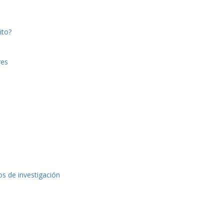
ito?
res
os de investigación