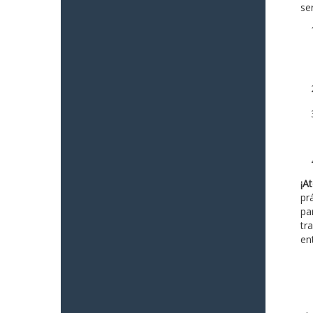
ser
¡At
pr
pa
tr
en