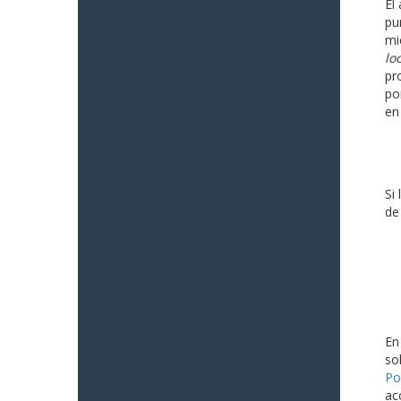
El
pu
mi
lo
pr
po
en
Si
de
En
so
Po
ac