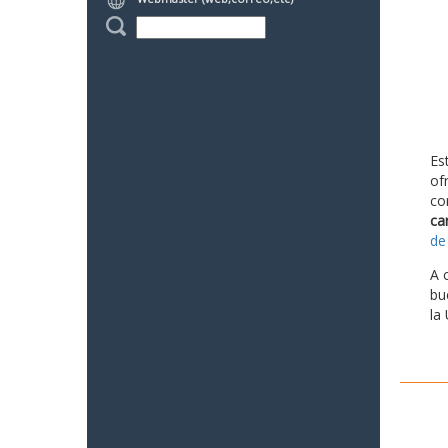
Es
of
co
ca
de
A 
bu
la