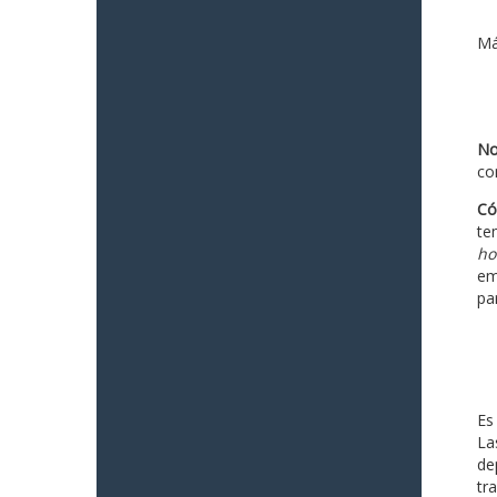
Má
No
co
Có
te
ho
em
pa
Es
La
de
tr