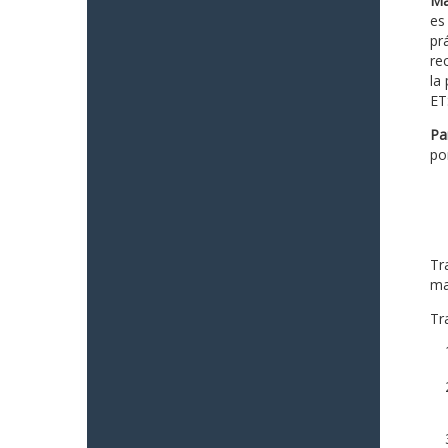
Ma
es
prá
re
la
ET
Pa
po
Tr
ma
Tra