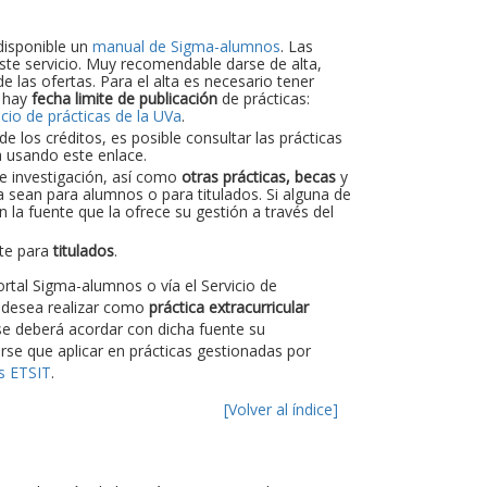
disponible un
manual de Sigma-alumnos
. Las
 este servicio. Muy recomendable darse de alta,
e las ofertas. Para el alta es necesario tener
, hay
fecha limite de publicación
de prácticas:
icio de prácticas de la UVa
.
 los créditos, es posible consultar las prácticas
a usando este enlace.
de investigación, así como
otras prácticas, becas
y
a sean para alumnos o para titulados. Si alguna de
 la fuente que la ofrece su gestión a través del
nte para
titulados
.
rtal Sigma-alumnos o vía el Servicio de
 desea realizar como
práctica extracurricular
e deberá acordar con dicha fuente su
rse que aplicar en prácticas gestionadas por
as ETSIT
.
[Volver al índice]