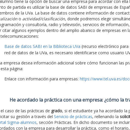
 alumno tiene la opción de buscar una empresa para acordar con ella la
nto de partida es utilizar la base de datos SABI de empresas de España
embros de la UVa. La base de datos contiene información de contacto
calización
o
actividad/clasificación
, donde podremos elegir simultá
ogramación y consultoría, radio y televisión, servicios de información,
r citar algunos ejemplos dentro del amplio abanico de empresas en l
 telecomunicaciones:
Base de datos SABI en la Biblioteca UVa
(recurso electrónico para
red de datos de la UVa, es necesario identificarse como usuario UV
 la empresa desea información adicional sobre cómo funcionan las prác
 esta página:
Enlace con información para empresas:
https://www.tel.uva.es/do
He acordado la práctica con una empresa: ¿cómo la t
 el caso de las prácticas de
grado
, si el estudiante ya ha acordado la
licitar su gestión a través del
Servicio de prácticas
, rellenando la
solic
rtal Sigma-alumnos
, sección Prácticas. En dicho documento se inclui
ordados con la empresa para desarrollar la práctica, como el horario,