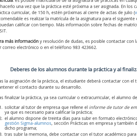
trícula
: es posible matricularse de la asignatura de prácticas en cu
 hacerlo una vez que la práctica esté próxima a ser asignada. En los c
ctica curricular, de 150 h, estén próximas al cierre de actas de julio (
v
comendable es realizar la matrícula de la asignatura para el siguiente
 puedan calificar con tiempo. Más información sobre fechas de matríc
SIT.
ra más información
y resolución de dudas, es posible contactar con 
r correo electrónico o en el teléfono 983 423662.
Deberes de los alumnos durante la práctica y al finaliz
as la asignación de la práctica, el estudiante deberá contactar con el t
ntener el contacto durante su desarrollo.
s finalizar la práctica, ya sea curricular o extracurricular, el alumno d
solicitar al tutor de empresa que rellene el
informe de tutor de e
ya que es necesario para calificar la práctica;
el alumno dispone de treinta días para subir en formato electrónico
gestión Sigma-alumnos
, sección Prácticas en empresa y también d
dicho programa;
tras subir la memoria, debe contactar con el tutor académico para qu