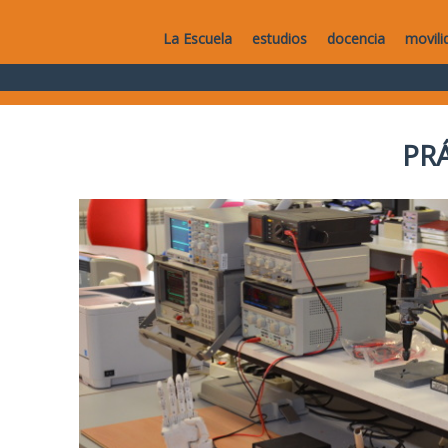
La Escuela
estudios
docencia
movili
PR