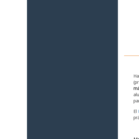
Ha
(p
má
al
pa
El
pr