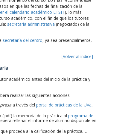
alquier momento del curso. Lo más recomendable
asos en que las fechas de finalización de la
er el calendario académico ETSIT
), lo más
 curso académico, con el fin de que los tutores
ula:
secretaría administrativa
(negociado) de la
la
secretaría del centro
, ya sea presencialmente,
[Volver al índice]
arla
utor académico antes del inicio de la práctica y
eberá realizar las siguientes acciones:
mpresa
a través del
portal de prácticas de la UVa
,
 (.pdf) la memoria de la práctica al
programa de
eberá rellenar el informe de alumno disponible en
e proceda a la calificación de la práctica. El