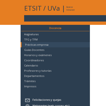
ETSIT
/
UVa
|
Acceso
Intranet
Docencia
Asignaturas
TFG y TFM
Prácticas empresa
Guías Docentes
Horarios y exámenes
Coordinadores
Calendario
Profesores y tutorías
Departamentos
Trámites
Impresos
Felicitaciones y quejas
Webmaster (web,correo,etc)