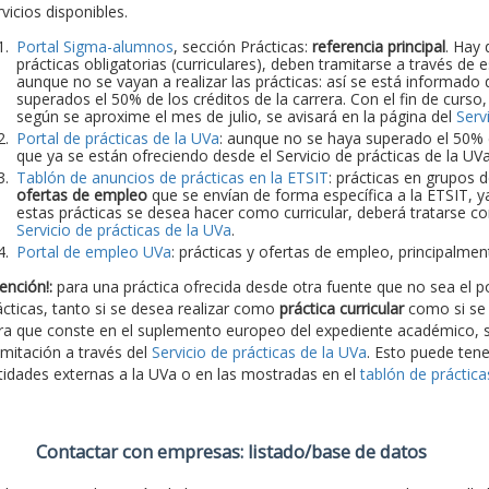
vicios disponibles.
Portal Sigma-alumnos
, sección Prácticas:
referencia principal
. Hay 
prácticas obligatorias (curriculares), deben tramitarse a través de
aunque no se vayan a realizar las prácticas: así se está informado d
superados el 50% de los créditos de la carrera. Con el fin de curso
según se aproxime el mes de julio, se avisará en la página del
Serv
Portal de prácticas de la UVa
: aunque no se haya superado el 50% de
que ya se están ofreciendo desde el Servicio de prácticas de la UV
Tablón de anuncios de prácticas en la ETSIT
: prácticas en grupos 
ofertas de empleo
que se envían de forma específica a la ETSIT, y
estas prácticas se desea hacer como curricular, deberá tratarse con
Servicio de prácticas de la UVa
.
Portal de empleo UVa
: prácticas y ofertas de empleo, principalme
ención!:
para una práctica ofrecida desde otra fuente que no sea el po
ácticas, tanto si se desea realizar como
práctica curricular
como si se
ra que conste en el suplemento europeo del expediente académico, s
amitación a través del
Servicio de prácticas de la UVa
. Esto puede tene
tidades externas a la UVa o en las mostradas en el
tablón de práctic
Contactar con empresas: listado/base de datos