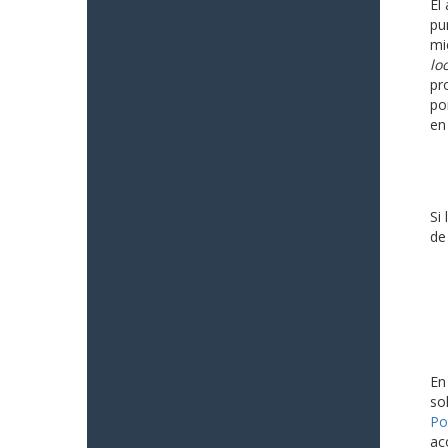
El
pu
mi
lo
pr
po
en
Si
de
En
so
Po
ac