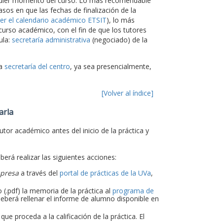
alquier momento del curso. Lo más recomendable
asos en que las fechas de finalización de la
er el calendario académico ETSIT
), lo más
 curso académico, con el fin de que los tutores
ula:
secretaría administrativa
(negociado) de la
la
secretaría del centro
, ya sea presencialmente,
[Volver al índice]
arla
utor académico antes del inicio de la práctica y
eberá realizar las siguientes acciones:
mpresa
a través del
portal de prácticas de la UVa
,
 (.pdf) la memoria de la práctica al
programa de
eberá rellenar el informe de alumno disponible en
e proceda a la calificación de la práctica. El