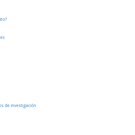
ito?
res
os de investigación