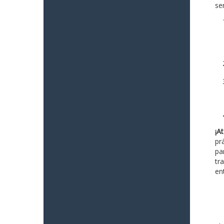
ser
¡At
pr
pa
tr
en