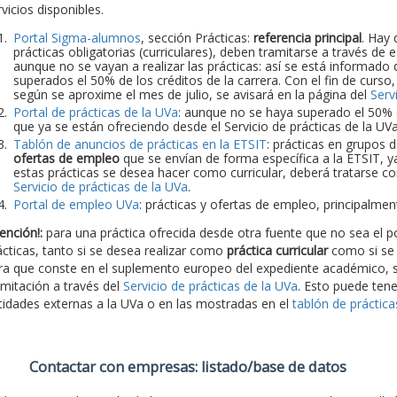
vicios disponibles.
Portal Sigma-alumnos
, sección Prácticas:
referencia principal
. Hay 
prácticas obligatorias (curriculares), deben tramitarse a través de
aunque no se vayan a realizar las prácticas: así se está informado d
superados el 50% de los créditos de la carrera. Con el fin de curso
según se aproxime el mes de julio, se avisará en la página del
Serv
Portal de prácticas de la UVa
: aunque no se haya superado el 50% de
que ya se están ofreciendo desde el Servicio de prácticas de la UV
Tablón de anuncios de prácticas en la ETSIT
: prácticas en grupos 
ofertas de empleo
que se envían de forma específica a la ETSIT, y
estas prácticas se desea hacer como curricular, deberá tratarse con
Servicio de prácticas de la UVa
.
Portal de empleo UVa
: prácticas y ofertas de empleo, principalme
ención!:
para una práctica ofrecida desde otra fuente que no sea el po
ácticas, tanto si se desea realizar como
práctica curricular
como si se
ra que conste en el suplemento europeo del expediente académico, s
amitación a través del
Servicio de prácticas de la UVa
. Esto puede tene
tidades externas a la UVa o en las mostradas en el
tablón de práctic
Contactar con empresas: listado/base de datos