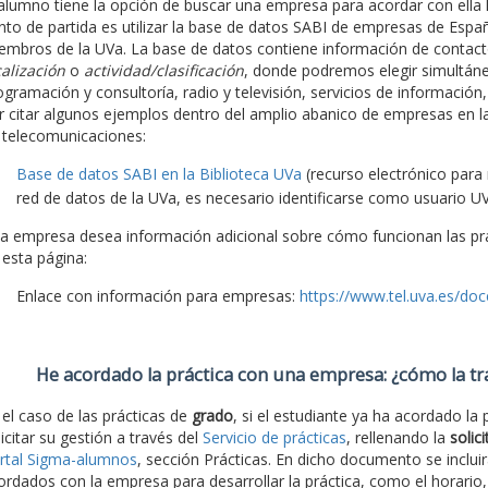
 alumno tiene la opción de buscar una empresa para acordar con ella la
nto de partida es utilizar la base de datos SABI de empresas de España
embros de la UVa. La base de datos contiene información de contacto
calización
o
actividad/clasificación
, donde podremos elegir simultá
ogramación y consultoría, radio y televisión, servicios de información,
r citar algunos ejemplos dentro del amplio abanico de empresas en l
 telecomunicaciones:
Base de datos SABI en la Biblioteca UVa
(recurso electrónico para
red de datos de la UVa, es necesario identificarse como usuario UV
 la empresa desea información adicional sobre cómo funcionan las prác
 esta página:
Enlace con información para empresas:
https://www.tel.uva.es/do
He acordado la práctica con una empresa: ¿cómo la t
 el caso de las prácticas de
grado
, si el estudiante ya ha acordado la
licitar su gestión a través del
Servicio de prácticas
, rellenando la
solic
rtal Sigma-alumnos
, sección Prácticas. En dicho documento se inclui
ordados con la empresa para desarrollar la práctica, como el horario,