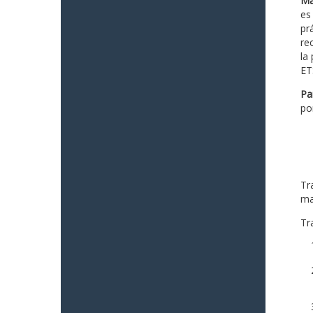
Ma
es
prá
re
la
ET
Pa
po
Tr
ma
Tra