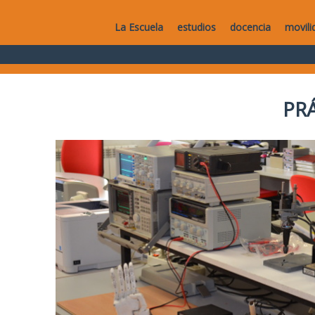
La Escuela
estudios
docencia
movili
PR