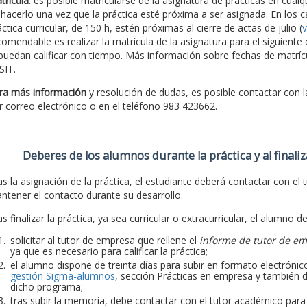
trícula
: es posible matricularse de la asignatura de prácticas en cu
 hacerlo una vez que la práctica esté próxima a ser asignada. En los c
ctica curricular, de 150 h, estén próximas al cierre de actas de julio (
v
comendable es realizar la matrícula de la asignatura para el siguiente
 puedan calificar con tiempo. Más información sobre fechas de matríc
SIT.
ra más información
y resolución de dudas, es posible contactar con 
r correo electrónico o en el teléfono 983 423662.
Deberes de los alumnos durante la práctica y al finaliz
as la asignación de la práctica, el estudiante deberá contactar con el t
ntener el contacto durante su desarrollo.
s finalizar la práctica, ya sea curricular o extracurricular, el alumno d
solicitar al tutor de empresa que rellene el
informe de tutor de e
ya que es necesario para calificar la práctica;
el alumno dispone de treinta días para subir en formato electrónico
gestión Sigma-alumnos
, sección Prácticas en empresa y también d
dicho programa;
tras subir la memoria, debe contactar con el tutor académico para qu