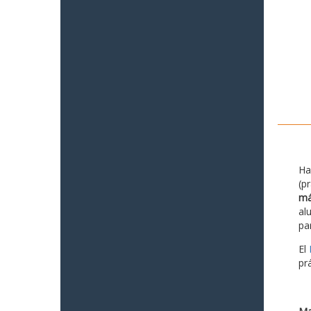
Ha
(p
má
al
pa
El
pr