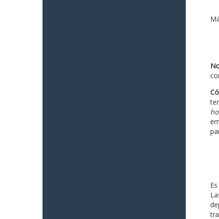
Má
No
co
Có
te
ho
em
pa
Es
La
de
tr