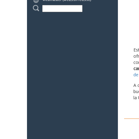
Es
of
co
ca
de
A 
bu
la