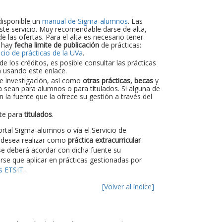
disponible un
manual de Sigma-alumnos
. Las
 este servicio. Muy recomendable darse de alta,
e las ofertas. Para el alta es necesario tener
, hay
fecha limite de publicación
de prácticas:
icio de prácticas de la UVa
.
 los créditos, es posible consultar las prácticas
a usando este enlace.
de investigación, así como
otras prácticas, becas
y
a sean para alumnos o para titulados. Si alguna de
 la fuente que la ofrece su gestión a través del
nte para
titulados
.
rtal Sigma-alumnos o vía el Servicio de
 desea realizar como
práctica extracurricular
e deberá acordar con dicha fuente su
rse que aplicar en prácticas gestionadas por
as ETSIT
.
[Volver al índice]