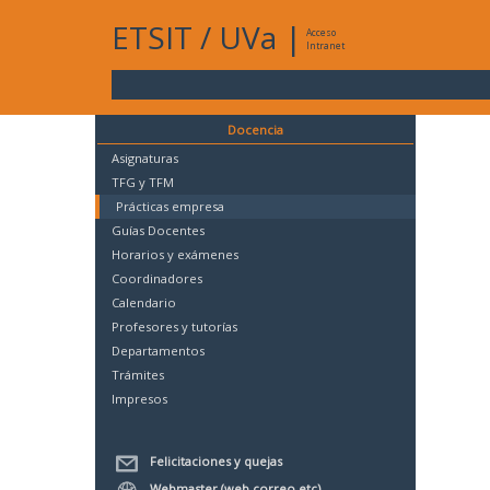
ETSIT
/
UVa
|
Acceso
Intranet
Docencia
Asignaturas
TFG y TFM
Prácticas empresa
Guías Docentes
Horarios y exámenes
Coordinadores
Calendario
Profesores y tutorías
Departamentos
Trámites
Impresos
Felicitaciones y quejas
Webmaster (web,correo,etc)