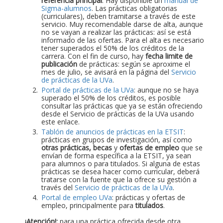
referencia principal
. Hay disponible un
manual de
Sigma-alumnos
. Las prácticas obligatorias
(curriculares), deben tramitarse a través de este
servicio. Muy recomendable darse de alta, aunque
no se vayan a realizar las prácticas: así se está
informado de las ofertas. Para el alta es necesario
tener superados el 50% de los créditos de la
carrera. Con el fin de curso, hay
fecha limite de
publicación
de prácticas: según se aproxime el
mes de julio, se avisará en la página del
Servicio
de prácticas de la UVa
.
Portal de prácticas de la UVa
: aunque no se haya
superado el 50% de los créditos, es posible
consultar las prácticas que ya se están ofreciendo
desde el Servicio de prácticas de la UVa usando
este enlace.
Tablón de anuncios de prácticas en la ETSIT
:
prácticas en grupos de investigación, así como
otras prácticas, becas
y
ofertas de empleo
que se
envían de forma específica a la ETSIT, ya sean
para alumnos o para titulados. Si alguna de estas
prácticas se desea hacer como curricular, deberá
tratarse con la fuente que la ofrece su gestión a
través del
Servicio de prácticas de la UVa
.
Portal de empleo UVa
: prácticas y ofertas de
empleo, principalmente para
titulados
.
¡Atención!:
para una práctica ofrecida desde otra