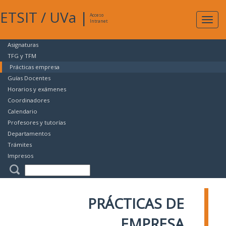
ETSIT
/
UVa
|
Acceso
Expan
Intranet
naveg
Asignaturas
TFG y TFM
Prácticas empresa
Guías Docentes
Horarios y exámenes
Coordinadores
Calendario
Profesores y tutorías
Departamentos
Trámites
Impresos
PRÁCTICAS DE
EMPRESA