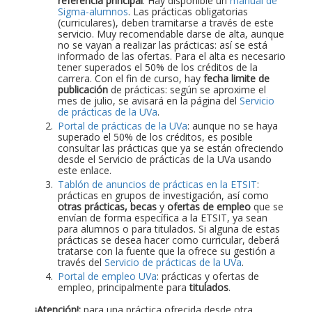
referencia principal
. Hay disponible un
manual de
Sigma-alumnos
. Las prácticas obligatorias
(curriculares), deben tramitarse a través de este
servicio. Muy recomendable darse de alta, aunque
no se vayan a realizar las prácticas: así se está
informado de las ofertas. Para el alta es necesario
tener superados el 50% de los créditos de la
carrera. Con el fin de curso, hay
fecha limite de
publicación
de prácticas: según se aproxime el
mes de julio, se avisará en la página del
Servicio
de prácticas de la UVa
.
Portal de prácticas de la UVa
: aunque no se haya
superado el 50% de los créditos, es posible
consultar las prácticas que ya se están ofreciendo
desde el Servicio de prácticas de la UVa usando
este enlace.
Tablón de anuncios de prácticas en la ETSIT
:
prácticas en grupos de investigación, así como
otras prácticas, becas
y
ofertas de empleo
que se
envían de forma específica a la ETSIT, ya sean
para alumnos o para titulados. Si alguna de estas
prácticas se desea hacer como curricular, deberá
tratarse con la fuente que la ofrece su gestión a
través del
Servicio de prácticas de la UVa
.
Portal de empleo UVa
: prácticas y ofertas de
empleo, principalmente para
titulados
.
¡Atención!:
para una práctica ofrecida desde otra