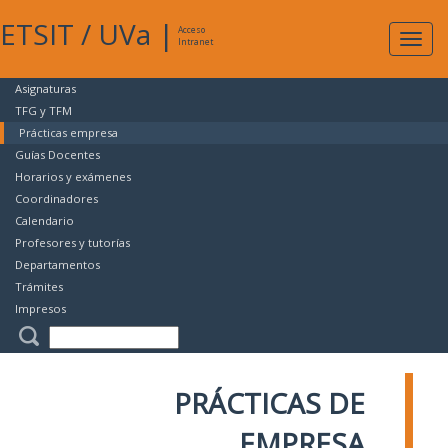
ETSIT
/
UVa
|
Acceso
Expan
Intranet
naveg
Asignaturas
TFG y TFM
Prácticas empresa
Guías Docentes
Horarios y exámenes
Coordinadores
Calendario
Profesores y tutorías
Departamentos
Trámites
Impresos
PRÁCTICAS DE
EMPRESA