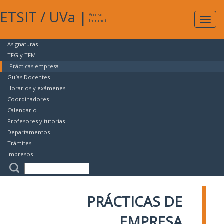
ETSIT
/
UVa
|
Acceso
Expan
Intranet
naveg
Asignaturas
TFG y TFM
Prácticas empresa
Guías Docentes
Horarios y exámenes
Coordinadores
Calendario
Profesores y tutorías
Departamentos
Trámites
Impresos
PRÁCTICAS DE
EMPRESA