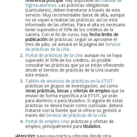
referencia principal
. Hay disponible un
manual de
Sigma-alumnos
. Las prácticas obligatorias
(curriculares), deben tramitarse a través de este
servicio. Muy recomendable darse de alta, aunque
no se vayan a realizar las prácticas: así se está
informado de las ofertas. Para el alta es necesario
tener superados el 50% de los créditos de la
carrera. Con el fin de curso, hay
fecha limite de
publicación
de prácticas: según se aproxime el
mes de julio, se avisará en la página del
Servicio
de prácticas de la UVa
.
Portal de prácticas de la UVa
: aunque no se haya
superado el 50% de los créditos, es posible
consultar las prácticas que ya se están ofreciendo
desde el Servicio de prácticas de la UVa usando
este enlace.
Tablón de anuncios de prácticas en la ETSIT
:
prácticas en grupos de investigación, así como
otras prácticas, becas
y
ofertas de empleo
que se
envían de forma específica a la ETSIT, ya sean
para alumnos o para titulados. Si alguna de estas
prácticas se desea hacer como curricular, deberá
tratarse con la fuente que la ofrece su gestión a
través del
Servicio de prácticas de la UVa
.
Portal de empleo UVa
: prácticas y ofertas de
empleo, principalmente para
titulados
.
¡Atención!:
para una práctica ofrecida desde otra