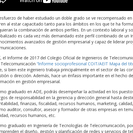
 esfuerzo de haber estudiado un doble grado se ve recompensado en 
ren al estar capacitado tanto para los ámbitos en los que te ha form
quieran la combinación de ambos perfiles. En un contexto laboral y 
obalizado es cada vez más demandado este perfil combinado de un I
nocimientos avanzados de gestión empresarial y capaz de liderar pro
municaciones.
í, el Informe de 2017 del Colegio Oficial de Ingenieros de Telecomuni
 Telecomunicación
“lnforme socioprofesional COIT/AEIT Mapa del tit
e, si bien este ingeniero trabaja principalmente en el sector de las 
stión o dirección. Además, hace un énfasis importante en el hecho d
rmación en gestión empresarial.
mo graduado en ADE, podrás desempeñar la actividad en los puestos
rgos de responsabilidad en la gerencia y dirección general hasta dest
ntabilidad, finanzas, fiscalidad, recursos humanos, marketing, calidad
mo auditor, consultor, asesor y formador de otras empresas en tema
lidad, recursos humanos, etc.
mo graduado en Ingeniería de Tecnologías de Telecomunicación, pod
mprenden el diseño, gestión y planificación de redes y servicios de te