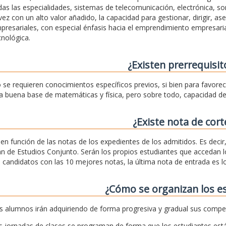
das las especialidades, sistemas de telecomunicación, electrónica, son
 vez con un alto valor añadido, la capacidad para gestionar, dirigir, as
presariales, con especial énfasis hacia el emprendimiento empresaria
cnológica.
¿Existen prerrequisit
 se requieren conocimientos específicos previos, si bien para favore
a buena base de matemáticas y física, pero sobre todo, capacidad de 
¿Existe nota de cort
, en función de las notas de los expedientes de los admitidos. Es deci
an de Estudios Conjunto. Serán los propios estudiantes que accedan lo
s candidatos con las 10 mejores notas, la última nota de entrada es
¿Cómo se organizan los e
s alumnos irán adquiriendo de forma progresiva y gradual sus compe
s jornadas de clases se programan de forma que los estudiantes est