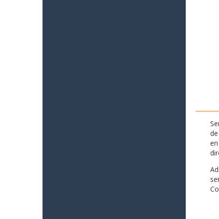
Se
de
en
di
Ad
se
Co