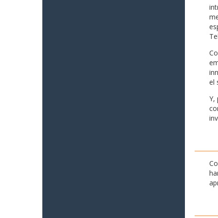
in
me
es
Te
Co
em
in
el 
Y,
co
in
Co
ha
ap