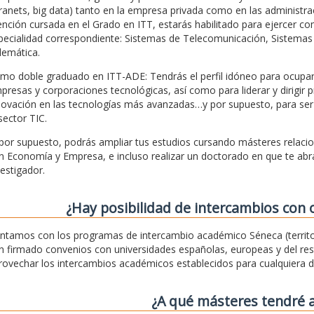
tranets, big data) tanto en la empresa privada como en las administra
nción cursada en el Grado en ITT, estarás habilitado para ejercer co
pecialidad correspondiente: Sistemas de Telecomunicación, Sistemas 
lemática.
mo doble graduado en ITT-ADE: Tendrás el perfil idóneo para ocupar 
presas y corporaciones tecnológicas, así como para liderar y dirigir p
novación en las tecnologías más avanzadas…y por supuesto, para ser
sector TIC.
 por supuesto, podrás ampliar tus estudios cursando másteres relaci
n Economía y Empresa, e incluso realizar un doctorado en que te abr
vestigador.
¿Hay posibilidad de intercambios con 
ntamos con los programas de intercambio académico Séneca (territo
n firmado convenios con universidades españolas, europeas y del rest
rovechar los intercambios académicos establecidos para cualquiera d
¿A qué másteres tendré 