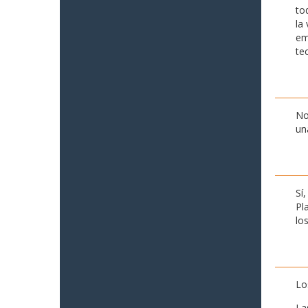
to
la
em
te
No
un
Sí
Pl
lo
Lo
La