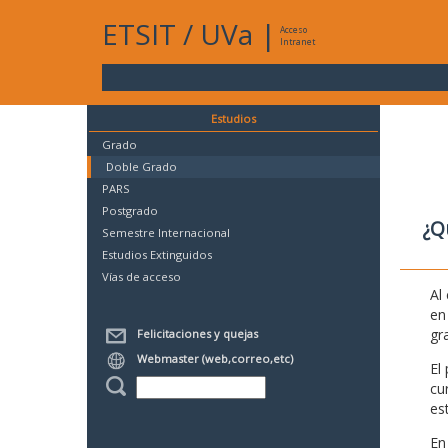
ETSIT
/
UVa
|
Acceso
Intranet
Estudios
Grado
Doble Grado
PARS
Postgrado
¿Q
Semestre Internacional
Estudios Extinguidos
Vías de acceso
Al
en
gr
Felicitaciones y quejas
Webmaster (web,correo,etc)
El
cu
es
En