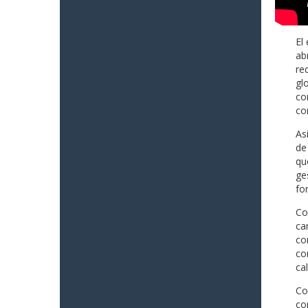
El
ab
re
gl
co
co
As
de
qu
ge
fo
Co
ca
co
co
ca
Co
co