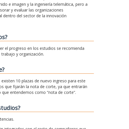
ido e imagen y la ingeniería telemática, pero a
esorar y evaluar las organizaciones
l dentro del sector de la innovación
os?
cer el progreso en los estudios se recomienda
trabajo y organización.
e?
r, existen 10 plazas de nuevo ingreso para este
s que fijarán la nota de corte, ya que entrarán
 lo que entendemos como “nota de corte”.
studios?
tencias.
án integrados con el resto de compañeros que