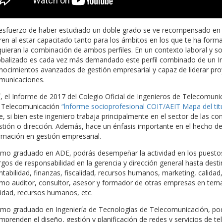
 esfuerzo de haber estudiado un doble grado se ve recompensado en 
ren al estar capacitado tanto para los ámbitos en los que te ha form
quieran la combinación de ambos perfiles. En un contexto laboral y 
obalizado es cada vez más demandado este perfil combinado de un I
nocimientos avanzados de gestión empresarial y capaz de liderar pro
municaciones.
í, el Informe de 2017 del Colegio Oficial de Ingenieros de Telecomuni
 Telecomunicación
“lnforme socioprofesional COIT/AEIT Mapa del tit
e, si bien este ingeniero trabaja principalmente en el sector de las 
stión o dirección. Además, hace un énfasis importante en el hecho d
rmación en gestión empresarial.
mo graduado en ADE, podrás desempeñar la actividad en los puestos
rgos de responsabilidad en la gerencia y dirección general hasta dest
ntabilidad, finanzas, fiscalidad, recursos humanos, marketing, calidad
mo auditor, consultor, asesor y formador de otras empresas en tema
lidad, recursos humanos, etc.
mo graduado en Ingeniería de Tecnologías de Telecomunicación, pod
mprenden el diseño, gestión y planificación de redes y servicios de te