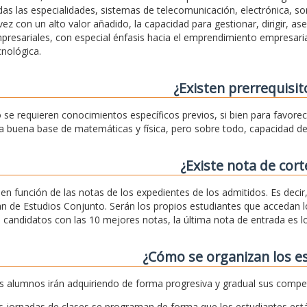
das las especialidades, sistemas de telecomunicación, electrónica, son
 vez con un alto valor añadido, la capacidad para gestionar, dirigir, as
presariales, con especial énfasis hacia el emprendimiento empresaria
cnológica.
¿Existen prerrequisit
 se requieren conocimientos específicos previos, si bien para favore
a buena base de matemáticas y física, pero sobre todo, capacidad de 
¿Existe nota de cort
, en función de las notas de los expedientes de los admitidos. Es deci
an de Estudios Conjunto. Serán los propios estudiantes que accedan lo
s candidatos con las 10 mejores notas, la última nota de entrada es
¿Cómo se organizan los e
s alumnos irán adquiriendo de forma progresiva y gradual sus compe
s jornadas de clases se programan de forma que los estudiantes est