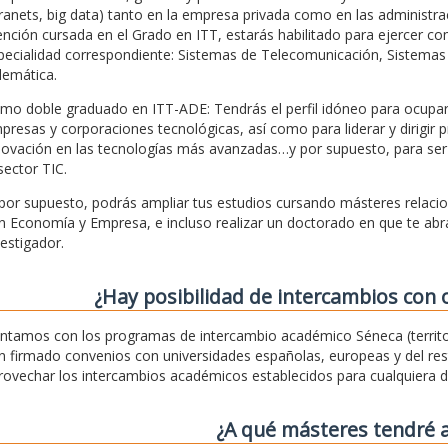
tranets, big data) tanto en la empresa privada como en las administra
nción cursada en el Grado en ITT, estarás habilitado para ejercer co
pecialidad correspondiente: Sistemas de Telecomunicación, Sistemas 
lemática.
mo doble graduado en ITT-ADE: Tendrás el perfil idóneo para ocupar 
presas y corporaciones tecnológicas, así como para liderar y dirigir p
novación en las tecnologías más avanzadas…y por supuesto, para ser
sector TIC.
 por supuesto, podrás ampliar tus estudios cursando másteres relaci
n Economía y Empresa, e incluso realizar un doctorado en que te abr
vestigador.
¿Hay posibilidad de intercambios con 
ntamos con los programas de intercambio académico Séneca (territo
n firmado convenios con universidades españolas, europeas y del rest
rovechar los intercambios académicos establecidos para cualquiera d
¿A qué másteres tendré 