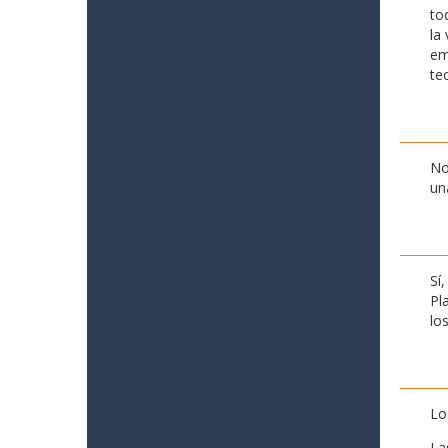
to
la
em
te
No
un
Sí
Pl
lo
Lo
La