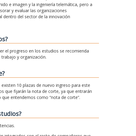
ido e imagen y la ingeniería telemática, pero a
esorar y evaluar las organizaciones
l dentro del sector de la innovación
os?
cer el progreso en los estudios se recomienda
trabajo y organización.
e?
r, existen 10 plazas de nuevo ingreso para este
s que fijarán la nota de corte, ya que entrarán
 lo que entendemos como “nota de corte”.
studios?
tencias.
án integrados con el resto de compañeros que