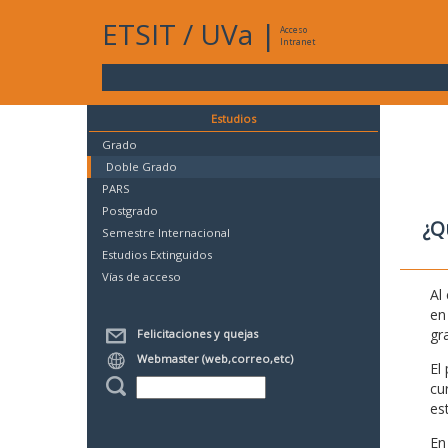
ETSIT
/
UVa
|
Acceso
Intranet
Estudios
Grado
Doble Grado
PARS
Postgrado
¿Q
Semestre Internacional
Estudios Extinguidos
Vías de acceso
Al
en
gr
Felicitaciones y quejas
Webmaster (web,correo,etc)
El
cu
es
En