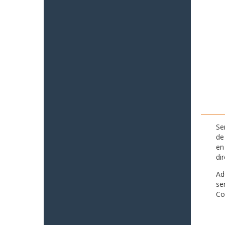
Se
de
en
di
Ad
se
Co