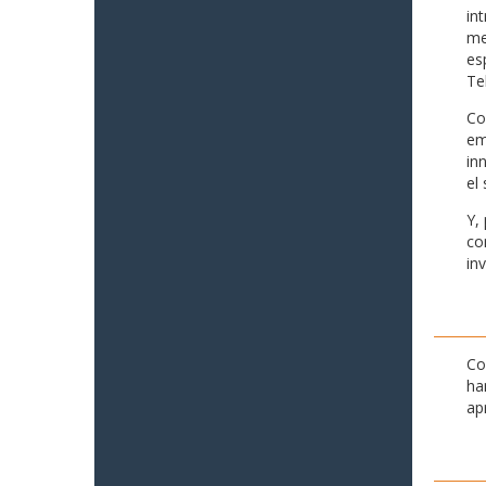
in
me
es
Te
Co
em
in
el 
Y,
co
in
Co
ha
ap