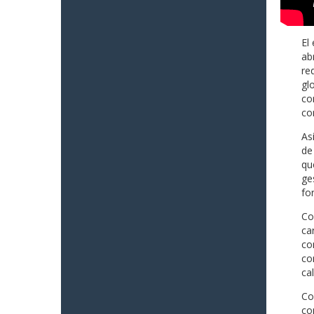
El
ab
re
gl
co
co
As
de
qu
ge
fo
Co
ca
co
co
ca
Co
co