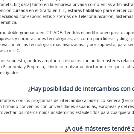
tranets, big data) tanto en la empresa privada como en las administra
nción cursada en el Grado en ITT, estarás habilitado para ejercer co
pecialidad correspondiente: Sistemas de Telecomunicación, Sistemas 
lemática.
mo doble graduado en ITT-ADE: Tendrás el perfil idóneo para ocupar 
presas y corporaciones tecnológicas, así como para liderar y dirigir p
novación en las tecnologías más avanzadas…y por supuesto, para ser
sector TIC.
 por supuesto, podrás ampliar tus estudios cursando másteres relaci
n Economía y Empresa, e incluso realizar un doctorado en que te abr
vestigador.
¿Hay posibilidad de intercambios con 
ntamos con los programas de intercambio académico Séneca (territo
n firmado convenios con universidades españolas, europeas y del rest
rovechar los intercambios académicos establecidos para cualquiera d
¿A qué másteres tendré 