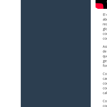
El
ab
re
gl
co
co
As
de
qu
ge
fo
Co
ca
co
co
ca
Co
co