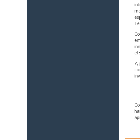
in
me
es
Te
Co
em
in
el 
Y,
co
in
Co
ha
ap