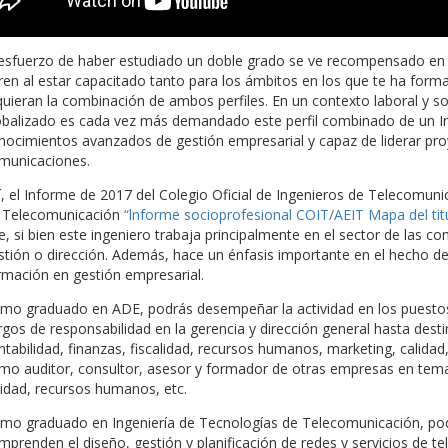
 esfuerzo de haber estudiado un doble grado se ve recompensado en 
ren al estar capacitado tanto para los ámbitos en los que te ha form
quieran la combinación de ambos perfiles. En un contexto laboral y 
obalizado es cada vez más demandado este perfil combinado de un I
nocimientos avanzados de gestión empresarial y capaz de liderar pro
municaciones.
í, el Informe de 2017 del Colegio Oficial de Ingenieros de Telecomuni
 Telecomunicación
“lnforme socioprofesional COIT/AEIT Mapa del tit
e, si bien este ingeniero trabaja principalmente en el sector de las 
stión o dirección. Además, hace un énfasis importante en el hecho d
rmación en gestión empresarial.
mo graduado en ADE, podrás desempeñar la actividad en los puestos
rgos de responsabilidad en la gerencia y dirección general hasta dest
ntabilidad, finanzas, fiscalidad, recursos humanos, marketing, calidad
mo auditor, consultor, asesor y formador de otras empresas en tema
lidad, recursos humanos, etc.
mo graduado en Ingeniería de Tecnologías de Telecomunicación, pod
mprenden el diseño, gestión y planificación de redes y servicios de te