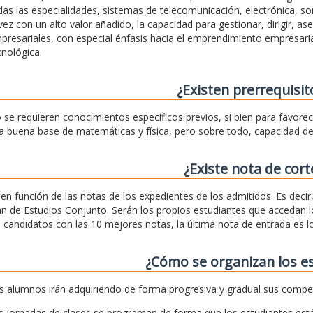
das las especialidades, sistemas de telecomunicación, electrónica, son
 vez con un alto valor añadido, la capacidad para gestionar, dirigir, as
presariales, con especial énfasis hacia el emprendimiento empresaria
cnológica.
¿Existen prerrequisit
 se requieren conocimientos específicos previos, si bien para favore
a buena base de matemáticas y física, pero sobre todo, capacidad de 
¿Existe nota de cort
, en función de las notas de los expedientes de los admitidos. Es deci
an de Estudios Conjunto. Serán los propios estudiantes que accedan lo
s candidatos con las 10 mejores notas, la última nota de entrada es
¿Cómo se organizan los e
s alumnos irán adquiriendo de forma progresiva y gradual sus compe
s jornadas de clases se programan de forma que los estudiantes est