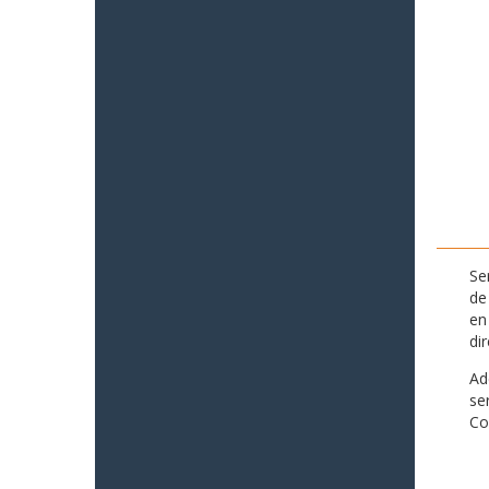
Se
de
en
di
Ad
se
Co