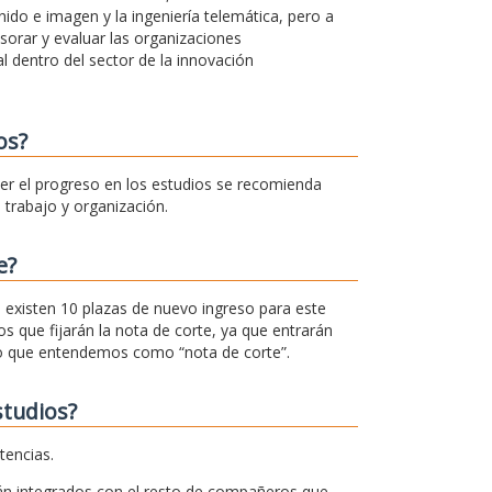
ido e imagen y la ingeniería telemática, pero a
esorar y evaluar las organizaciones
l dentro del sector de la innovación
os?
cer el progreso en los estudios se recomienda
trabajo y organización.
e?
r, existen 10 plazas de nuevo ingreso para este
s que fijarán la nota de corte, ya que entrarán
 lo que entendemos como “nota de corte”.
studios?
tencias.
án integrados con el resto de compañeros que