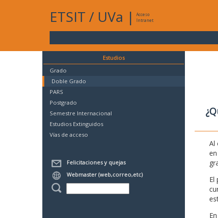
ETSIT
/
UVa
|
Acceso
Intranet
Estudios
Grado
Doble Grado
PARS
Postgrado
¿Q
Semestre Internacional
Estudios Extinguidos
Vías de acceso
Al
en
gr
Felicitaciones y quejas
Webmaster (web,correo,etc)
El
cu
es
En