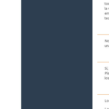
to
la
em
te
No
un
Sí
Pl
lo
Lo
La