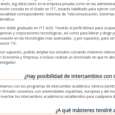
tranets, big data) tanto en la empresa privada como en las administra
nción cursada en el Grado en ITT, estarás habilitado para ejercer co
pecialidad correspondiente: Sistemas de Telecomunicación, Sistemas 
lemática.
mo doble graduado en ITT-ADE: Tendrás el perfil idóneo para ocupar 
presas y corporaciones tecnológicas, así como para liderar y dirigir p
novación en las tecnologías más avanzadas…y por supuesto, para ser
sector TIC.
 por supuesto, podrás ampliar tus estudios cursando másteres relaci
n Economía y Empresa, e incluso realizar un doctorado en que te abr
vestigador.
¿Hay posibilidad de intercambios con 
ntamos con los programas de intercambio académico Séneca (territo
n firmado convenios con universidades españolas, europeas y del rest
rovechar los intercambios académicos establecidos para cualquiera d
¿A qué másteres tendré 