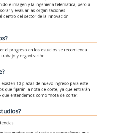
ido e imagen y la ingeniería telemática, pero a
esorar y evaluar las organizaciones
l dentro del sector de la innovación
os?
cer el progreso en los estudios se recomienda
trabajo y organización.
e?
r, existen 10 plazas de nuevo ingreso para este
s que fijarán la nota de corte, ya que entrarán
 lo que entendemos como “nota de corte”.
studios?
tencias.
án integrados con el resto de compañeros que