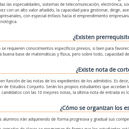
das las especialidades, sistemas de telecomunicación, electrónica, son
 vez con un alto valor añadido, la capacidad para gestionar, dirigir, as
presariales, con especial énfasis hacia el emprendimiento empresaria
cnológica.
¿Existen prerrequisit
 se requieren conocimientos específicos previos, si bien para favore
a buena base de matemáticas y física, pero sobre todo, capacidad de 
¿Existe nota de cort
, en función de las notas de los expedientes de los admitidos. Es deci
an de Estudios Conjunto. Serán los propios estudiantes que accedan lo
s candidatos con las 10 mejores notas, la última nota de entrada es
¿Cómo se organizan los e
s alumnos irán adquiriendo de forma progresiva y gradual sus compe
s jornadas de clases se programan de forma que los estudiantes est