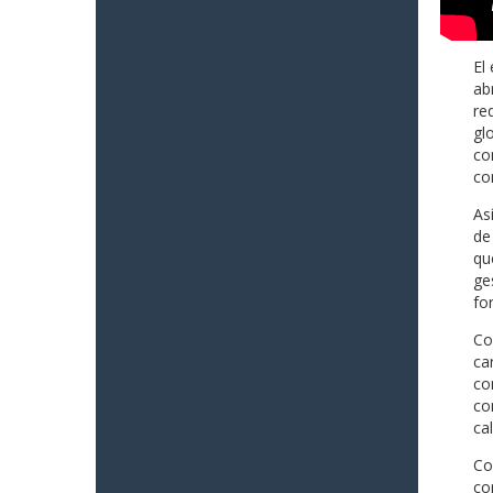
El
ab
re
gl
co
co
As
de
qu
ge
fo
Co
ca
co
co
ca
Co
co