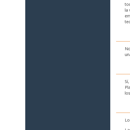
to
la
em
te
No
un
Sí
Pl
lo
Lo
La