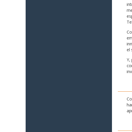
in
me
es
Te
Co
em
in
el 
Y,
co
in
Co
ha
ap