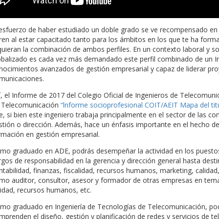
 esfuerzo de haber estudiado un doble grado se ve recompensado en 
ren al estar capacitado tanto para los ámbitos en los que te ha form
quieran la combinación de ambos perfiles. En un contexto laboral y 
obalizado es cada vez más demandado este perfil combinado de un I
nocimientos avanzados de gestión empresarial y capaz de liderar pro
municaciones.
í, el Informe de 2017 del Colegio Oficial de Ingenieros de Telecomuni
 Telecomunicación
“lnforme socioprofesional COIT/AEIT Mapa del tit
e, si bien este ingeniero trabaja principalmente en el sector de las 
stión o dirección. Además, hace un énfasis importante en el hecho d
rmación en gestión empresarial.
mo graduado en ADE, podrás desempeñar la actividad en los puestos
rgos de responsabilidad en la gerencia y dirección general hasta dest
ntabilidad, finanzas, fiscalidad, recursos humanos, marketing, calidad
mo auditor, consultor, asesor y formador de otras empresas en tema
lidad, recursos humanos, etc.
mo graduado en Ingeniería de Tecnologías de Telecomunicación, pod
mprenden el diseño, gestión y planificación de redes y servicios de te