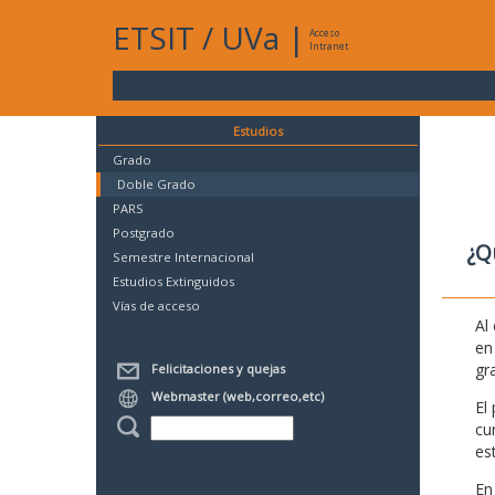
ETSIT
/
UVa
|
Acceso
Intranet
Estudios
Grado
Doble Grado
PARS
Postgrado
¿Q
Semestre Internacional
Estudios Extinguidos
Vías de acceso
Al
en
gr
Felicitaciones y quejas
Webmaster (web,correo,etc)
El
cu
es
En