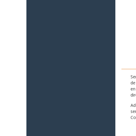
Se
de
en
di
Ad
se
Co