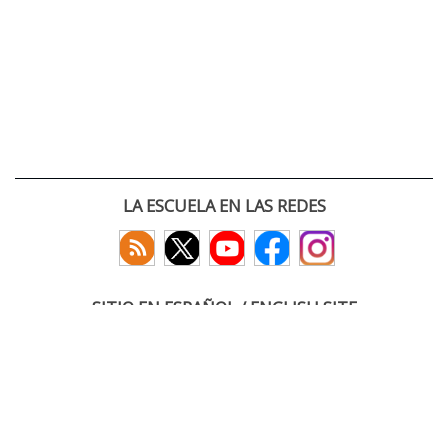
LA ESCUELA EN LAS REDES
SITIO EN ESPAÑOL / ENGLISH SITE
(c) 2026 :: Escuela Técnica Superior de Ingenieros de Telecomunicación
Paseo Belén 15. Campus Miguel Delibes
47011 Valladolid, España