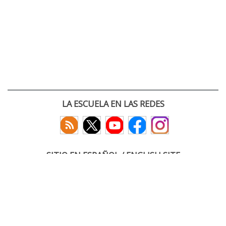
LA ESCUELA EN LAS REDES
SITIO EN ESPAÑOL / ENGLISH SITE
(c) 2026 :: Escuela Técnica Superior de Ingenieros de Telecomunicación
Paseo Belén 15. Campus Miguel Delibes
47011 Valladolid, España