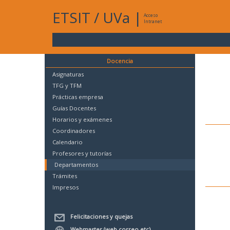
ETSIT
/
UVa
|
Acceso
Intranet
Docencia
Asignaturas
TFG y TFM
Prácticas empresa
Guías Docentes
Horarios y exámenes
Coordinadores
Calendario
Profesores y tutorías
Departamentos
Trámites
Impresos
Felicitaciones y quejas
Webmaster (web,correo,etc)