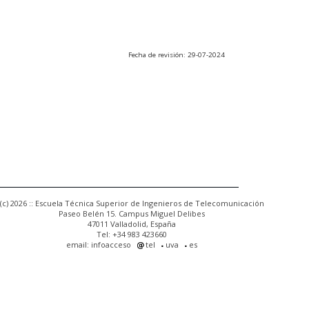
Fecha de revisión: 29-07-2024
(c) 2026 :: Escuela Técnica Superior de Ingenieros de Telecomunicación
Paseo Belén 15. Campus Miguel Delibes
47011 Valladolid, España
Tel: +34 983 423660
email: infoacceso
tel
uva
es