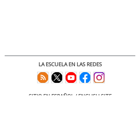
LA ESCUELA EN LAS REDES
SITIO EN ESPAÑOL / ENGLISH SITE
(c) 2026 :: Escuela Técnica Superior de Ingenieros de Telecomunicación
Paseo Belén 15. Campus Miguel Delibes
47011 Valladolid, España