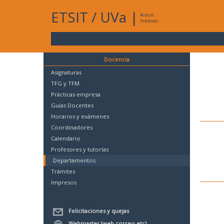
ETSIT
/
UVa
|
Acceso
Intranet
Docencia
Asignaturas
TFG y TFM
Prácticas empresa
Guías Docentes
Horarios y exámenes
Coordinadores
Calendario
Profesores y tutorías
Departamentos
Trámites
Impresos
Felicitaciones y quejas
Webmaster (web,correo,etc)