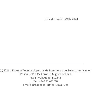
Fecha de revisión: 29-07-2024
(c) 2026 :: Escuela Técnica Superior de Ingenieros de Telecomunicación
Paseo Belén 15. Campus Miguel Delibes
47011 Valladolid, España
Tel: +34 983 423660
email: infoacceso
tel
uva
es