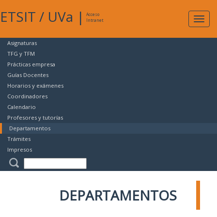
ETSIT
/
UVa
|
Acceso
Expan
Intranet
naveg
Asignaturas
TFG y TFM
Prácticas empresa
Guías Docentes
Horarios y exámenes
Coordinadores
Calendario
Profesores y tutorías
Departamentos
Trámites
Impresos
DEPARTAMENTOS