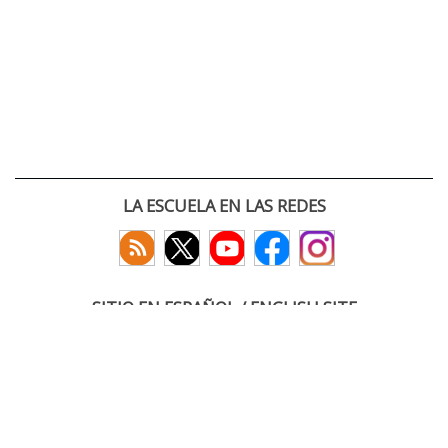
LA ESCUELA EN LAS REDES
SITIO EN ESPAÑOL / ENGLISH SITE
(c) 2026 :: Escuela Técnica Superior de Ingenieros de Telecomunicación
Paseo Belén 15. Campus Miguel Delibes
47011 Valladolid, España