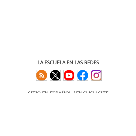
LA ESCUELA EN LAS REDES
SITIO EN ESPAÑOL / ENGLISH SITE
(c) 2026 :: Escuela Técnica Superior de Ingenieros de Telecomunicación
Paseo Belén 15. Campus Miguel Delibes
47011 Valladolid, España