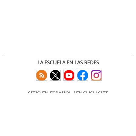
LA ESCUELA EN LAS REDES
SITIO EN ESPAÑOL / ENGLISH SITE
(c) 2026 :: Escuela Técnica Superior de Ingenieros de Telecomunicación
Paseo Belén 15. Campus Miguel Delibes
47011 Valladolid, España