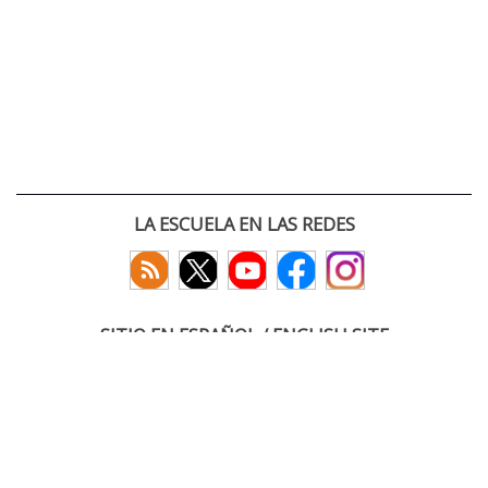
LA ESCUELA EN LAS REDES
SITIO EN ESPAÑOL / ENGLISH SITE
(c) 2026 :: Escuela Técnica Superior de Ingenieros de Telecomunicación
Paseo Belén 15. Campus Miguel Delibes
47011 Valladolid, España